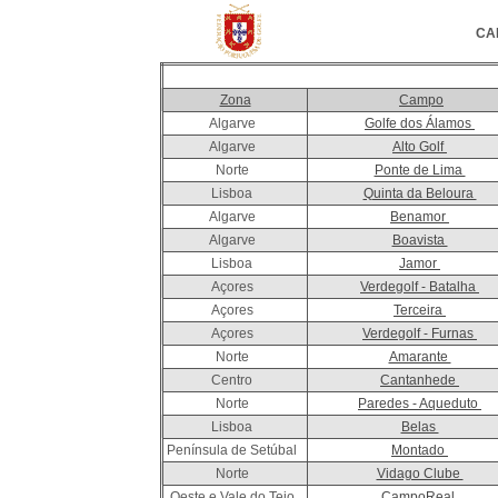
CA
Zona
Campo
Algarve
Golfe dos Álamos
Algarve
Alto Golf
Norte
Ponte de Lima
Lisboa
Quinta da Beloura
Algarve
Benamor
Algarve
Boavista
Lisboa
Jamor
Açores
Verdegolf - Batalha
Açores
Terceira
Açores
Verdegolf - Furnas
Norte
Amarante
Centro
Cantanhede
Norte
Paredes - Aqueduto
Lisboa
Belas
Península de Setúbal
Montado
Norte
Vidago Clube
Oeste e Vale do Tejo
CampoReal