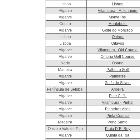
Lisboa
Lisbon
Algarve
Vilamoura - Millennium
Algarve
Monte Rei
Centro
Montebelo
Algarve
Golfe do Morgado
Lisboa
Oeiras
Lisboa
Oitavos
Algarve
Vilamoura - Old Course
Algarve
Ombria Golf Course
Norte
Oporto
Madeira
Palheiro Golf
Algarve
Palmares
Algarve
Golfe de Silves
Península de Setúbal
Aroeira
Algarve
Pine Cliffs
Algarve
Vilamoura - Pinhal
Algarve
Pinheiros Altos
Algarve
Pinta Course
Madeira
Porto Santo
Oeste e Vale do Tejo
Praia D`El Rey
Algarve
Quinta da Ria