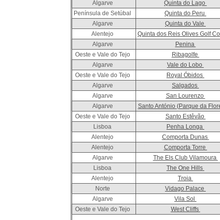
Algarve
Quinta do Lago
Península de Setúbal
Quinta do Peru
Algarve
Quinta do Vale
Alentejo
Quinta dos Reis Olives Golf C
Algarve
Penina
Oeste e Vale do Tejo
Ribagolfe
Algarve
Vale do Lobo
Oeste e Vale do Tejo
Royal Óbidos
Algarve
Salgados
Algarve
San Lourenzo
Algarve
Santo António (Parque da Flor
Oeste e Vale do Tejo
Santo Estêvão
Lisboa
Penha Longa
Alentejo
Comporta Dunas
Alentejo
Comporta Torre
Algarve
The Els Club Vilamoura
Lisboa
The One Hills
Alentejo
Troia
Norte
Vidago Palace
Algarve
Vila Sol
Oeste e Vale do Tejo
West Cliffs