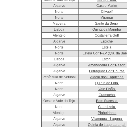
Algarve
Castro Marim
Norte
Citygolf
Norte
Miramar
Madeira
Santo da Serra
Lisboa
Quinta da Marinha
Alentejo
CostaTerra Golf
Algarve
Espiche
Norte
Estela
Norte
Estela Golf P&P (Qta. da Bar
Lisboa
Estoril
Algarve
Amendoeira Golf Resort
Algarve
Ferragudo Golf Course
Península de Setúbal
Aldeia dos Capuchos
Norte
Quinta do Fojo
Norte
Vale Pisão
Algarve
Gramacho
Oeste e Vale do Tejo
Bom Sucesso
Norte
Guardizela
Alentejo
Pinheirinho
Algarve
Vilamoura - Laguna
Algarve
Quinta do Lago Laranjal