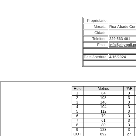
Proprietário:
Morada:
Rua Abade Corr
Cidade:
Telefone:
229 563 401
Email:
info@citygolf.p
Data Abertura:
4/16/2024