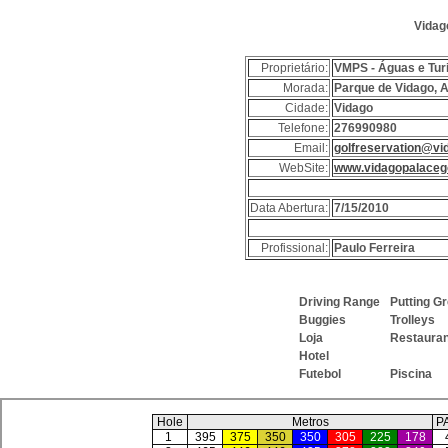
Vidag
Proprietário:
VMPS - Águas e Tur
Morada:
Parque de Vidago, 
Cidade:
Vidago
Telefone:
276990980
Email:
golfreservation@v
WebSite:
www.vidagopalaceg
Data Abertura:
7/15/2010
Profissional:
Paulo Ferreira
Driving Range
Putting 
Buggies
Trolleys
Loja
Restaura
Hotel
Futebol
Piscina