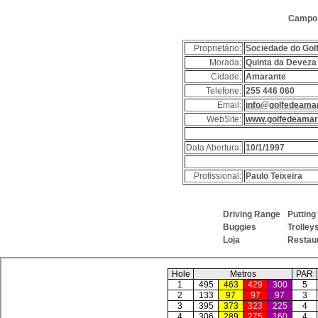
Campo 
Proprietário:
Sociedade do Gol
Morada:
Quinta da Deveza
Cidade:
Amarante
Telefone:
255 446 060
Email:
info@golfedeama
WebSite:
www.golfedeamar
Data Abertura:
10/1/1997
Profissional:
Paulo Teixeira
Driving Range
Puttin
Buggies
Trolle
Loja
Restau