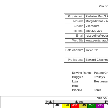
Vila S
Proprietário:
Pinheiro Mar, S.
Morada:
Morgadinhos - 
Cidade:
Vilamoura
Telefone:
289 320 370
Email:
rui.coelho@pes
WebSite:
www.pestanagol
Data Abertura:
7/27/1991
Profissional:
Edward Charnoc
Driving Range
Putting 
Buggies
Trolleys
Loja
Restaura
Hotel
Piscina
Tenis