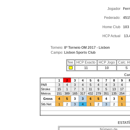
Jogador
Fer
Federado:
4515
Home Club
103 
HCP Actual
13.4
Torneio:
8º Torneio OM 2017 - Lisbon
Campo:
Lisbon Sports Club
Tee
HCP Exacto
HCP Jogo
Calc. 
11
10
S
Car
1
2
3
4
5
6
7
8
9
PAR
3
4
3
4
5
4
4
3
4
Stroke
15
1
7
3
11
9
5
13
17
Metros
151
389
165
317
432
279
351
135
254
Gross
4
5
3
3
6
5
4
3
5
Stb.Net
1
2
3
4
1
2
3
2
1
ESTATÍ
Número de