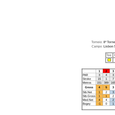
Torneio:
8º Torn
Campo:
Lisbon 
Tee
1
2
3
PAR
3
4
3
Stroke
15
1
7
Metros
151
389
16
Gross
4
5
3
Stb.Net
1
2
3
Stb.Gross
1
1
2
Med.Net
4
4
2
Bogey
-1
0
1