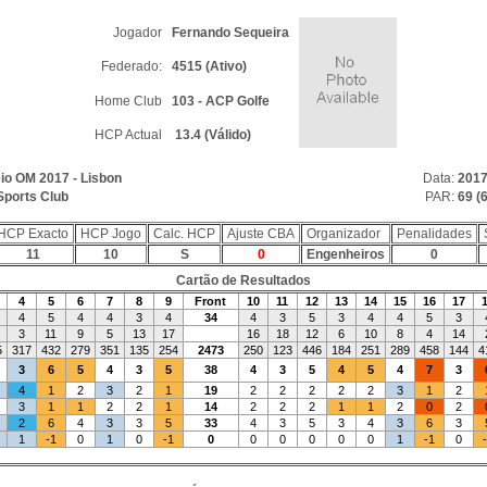
Jogador
Fernando Sequeira
Federado:
4515 (Ativo)
Home Club
103 - ACP Golfe
HCP Actual
13.4 (Válido)
eio OM 2017 - Lisbon
Data:
2017
Sports Club
PAR:
69 (6
HCP Exacto
HCP Jogo
Calc. HCP
Ajuste CBA
Organizador
Penalidades
11
10
S
0
Engenheiros
0
Cartão de Resultados
4
5
6
7
8
9
Front
10
11
12
13
14
15
16
17
4
5
4
4
3
4
34
4
3
5
3
4
4
5
3
3
11
9
5
13
17
16
18
12
6
10
8
4
14
5
317
432
279
351
135
254
2473
250
123
446
184
251
289
458
144
4
3
6
5
4
3
5
38
4
3
5
4
5
4
7
3
4
1
2
3
2
1
19
2
2
2
2
2
3
1
2
3
1
1
2
2
1
14
2
2
2
1
1
2
0
2
2
6
4
3
3
5
33
4
3
5
3
4
3
6
3
1
-1
0
1
0
-1
0
0
0
0
0
0
1
-1
0