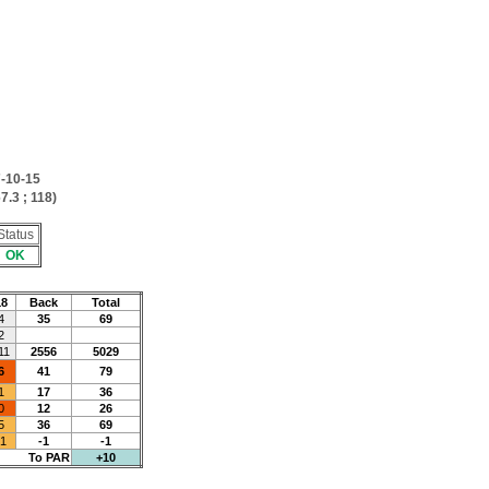
-10-15
7.3 ; 118)
Status
OK
18
Back
Total
4
35
69
2
11
2556
5029
6
41
79
1
17
36
0
12
26
5
36
69
-1
-1
-1
To PAR
+10