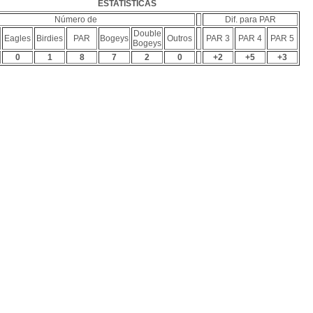
ESTATÍSTICAS
Número de
Dif. para PAR
Double
Eagles
Birdies
PAR
Bogeys
Outros
PAR 3
PAR 4
PAR 5
Bogeys
0
1
8
7
2
0
+2
+5
+3