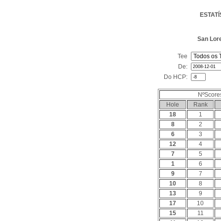
ESTAT
San Lore
Tee
De:
Do HCP:
NºScore
Hole
Rank
18
1
8
2
6
3
12
4
7
5
1
6
9
7
10
8
13
9
17
10
15
11