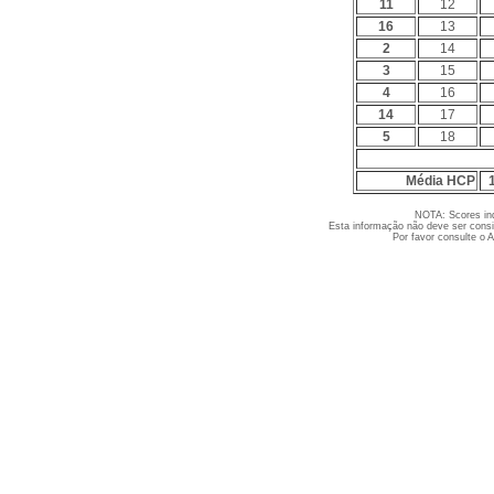
11
12
16
13
2
14
3
15
4
16
14
17
5
18
Média HCP
NOTA: Scores ind
Esta informação não deve ser consi
Por favor consulte o