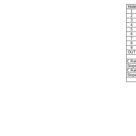
Hol
1
2
3
4
5
6
7
8
9
OU
C.Rat
Slop
C.Rat
Slop