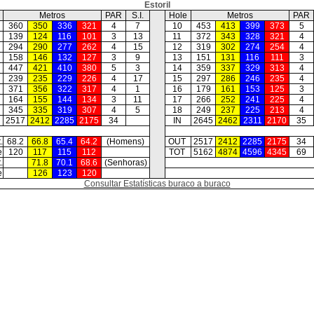
Estoril
e
Metros
PAR
S.I.
Hole
Metros
PAR
360
350
336
321
4
7
10
453
413
399
373
5
139
124
116
101
3
13
11
372
343
328
321
4
294
290
277
262
4
15
12
319
302
274
254
4
158
146
132
127
3
9
13
151
131
116
111
3
447
421
410
380
5
3
14
359
337
329
313
4
239
235
229
226
4
17
15
297
286
246
235
4
371
356
322
317
4
1
16
179
161
153
125
3
164
155
144
134
3
11
17
266
252
241
225
4
345
335
319
307
4
5
18
249
237
225
213
4
T
2517
2412
2285
2175
34
IN
2645
2462
2311
2170
35
.
68.2
66.8
65.4
64.2
(Homens)
OUT
2517
2412
2285
2175
34
e
120
117
115
112
TOT
5162
4874
4596
4345
69
.
71.8
70.1
68.6
(Senhoras)
e
126
123
120
Consultar Estatísticas buraco a buraco