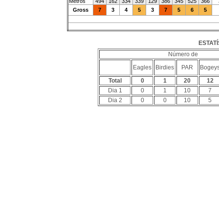
Metros
494
162
334
339
129
386
345
525
366
Gross
7
3
4
5
3
7
5
6
5
ESTATÍ
Número de
Eagles
Birdies
PAR
Bogey
Total
0
1
20
12
Dia 1
0
1
10
7
Dia 2
0
0
10
5