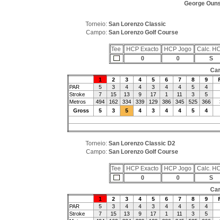
George Ouns
Torneio:
San Lorenzo Classic
Campo:
San Lorenzo Golf Course
Tee
HCP Exacto
HCP Jogo
Calc. H
0
0
S
Car
1
2
3
4
5
6
7
8
9
PAR
5
3
4
4
3
4
4
5
4
Stroke
7
15
13
9
17
1
11
3
5
Metros
494
162
334
339
129
386
345
525
366
Gross
5
3
5
4
3
4
4
5
4
Torneio:
San Lorenzo Classic D2
Campo:
San Lorenzo Golf Course
Tee
HCP Exacto
HCP Jogo
Calc. H
0
0
S
Car
1
2
3
4
5
6
7
8
9
PAR
5
3
4
4
3
4
4
5
4
Stroke
7
15
13
9
17
1
11
3
5