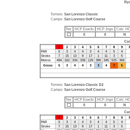
Rya
Torneio:
San Lorenzo Classic
Campo:
San Lorenzo Golf Course
Tee
HCP Exacto
HCP Jogo
Calc. H
0
0
N
Car
1
2
3
4
5
6
7
8
9
PAR
5
3
4
4
3
4
4
5
4
Stroke
7
15
13
9
17
1
11
3
5
Metros
494
162
334
339
129
386
345
525
366
Gross
5
3
4
4
3
3
4
7
5
Torneio:
San Lorenzo Classic D2
Campo:
San Lorenzo Golf Course
Tee
HCP Exacto
HCP Jogo
Calc. H
0
0
N
Car
1
2
3
4
5
6
7
8
9
PAR
5
3
4
4
3
4
4
5
4
Stroke
7
15
13
9
17
1
11
3
5