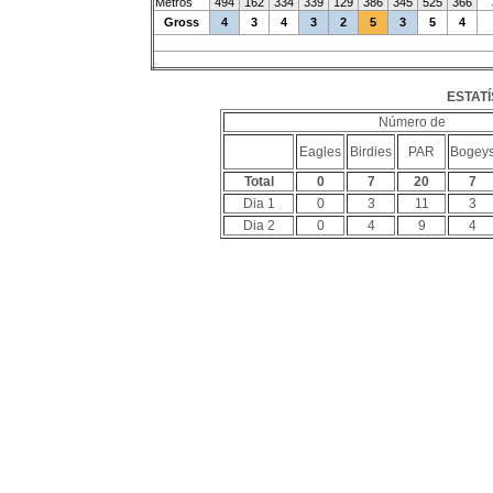
Metros
494
162
334
339
129
386
345
525
366
Gross
4
3
4
3
2
5
3
5
4
ESTATÍ
Número de
Eagles
Birdies
PAR
Bogey
Total
0
7
20
7
Dia 1
0
3
11
3
Dia 2
0
4
9
4