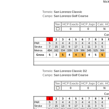
Nick
Torneio:
San Lorenzo Classic
Campo:
San Lorenzo Golf Course
Tee
HCP Exacto
HCP Jogo
Calc. H
0
0
N
Car
1
2
3
4
5
6
7
8
9
PAR
5
3
4
4
3
4
4
5
4
Stroke
7
15
13
9
17
1
11
3
5
Metros
494
162
334
339
129
386
345
525
366
Gross
5
3
5
4
4
5
4
5
5
Torneio:
San Lorenzo Classic D2
Campo:
San Lorenzo Golf Course
Tee
HCP Exacto
HCP Jogo
Calc. H
0
0
N
Car
1
2
3
4
5
6
7
8
9
PAR
5
3
4
4
3
4
4
5
4
Stroke
7
15
13
9
17
1
11
3
5