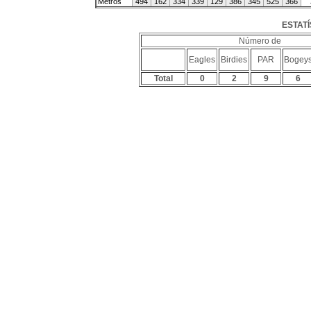
Metros
494
162
334
339
129
386
345
525
366
ESTATÍ
Número de
Eagles
Birdies
PAR
Bogey
Total
0
2
9
6