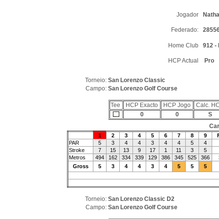
Jogador
Natha
Federado:
28556
Home Club
912 -
HCP Actual
Pro
Torneio:
San Lorenzo Classic
Campo:
San Lorenzo Golf Course
Tee
HCP Exacto
HCP Jogo
Calc. H
0
0
S
Car
1
2
3
4
5
6
7
8
9
PAR
5
3
4
4
3
4
4
5
4
Stroke
7
15
13
9
17
1
11
3
5
Metros
494
162
334
339
129
386
345
525
366
Gross
5
3
4
4
3
4
5
5
5
Torneio:
San Lorenzo Classic D2
Campo:
San Lorenzo Golf Course