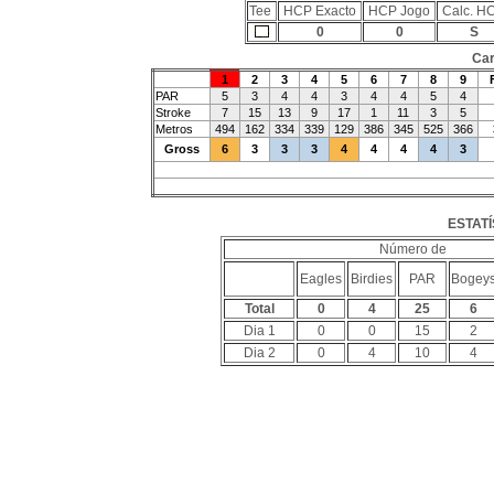
Tee
HCP Exacto
HCP Jogo
Calc. H
0
0
S
Car
1
2
3
4
5
6
7
8
9
PAR
5
3
4
4
3
4
4
5
4
Stroke
7
15
13
9
17
1
11
3
5
Metros
494
162
334
339
129
386
345
525
366
Gross
6
3
3
3
4
4
4
4
3
ESTATÍ
Número de
Eagles
Birdies
PAR
Bogey
Total
0
4
25
6
Dia 1
0
0
15
2
Dia 2
0
4
10
4