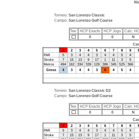
Ni
Torneio:
San Lorenzo Classic
Campo:
San Lorenzo Golf Course
Tee
HCP Exacto
HCP Jogo
Calc. H
0
0
N
Car
1
2
3
4
5
6
7
8
9
PAR
5
3
4
4
3
4
4
5
4
Stroke
7
15
13
9
17
1
11
3
5
Metros
494
162
334
339
129
386
345
525
366
Gross
4
3
4
4
3
6
4
5
4
Torneio:
San Lorenzo Classic D2
Campo:
San Lorenzo Golf Course
Tee
HCP Exacto
HCP Jogo
Calc. H
0
0
N
Car
1
2
3
4
5
6
7
8
9
PAR
5
3
4
4
3
4
4
5
4
Stroke
7
15
13
9
17
1
11
3
5