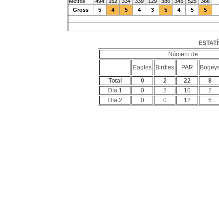
Metros
494
162
334
339
129
386
345
525
366
Gross
5
4
5
4
3
5
4
5
5
ESTATÍ
Número de
Eagles
Birdies
PAR
Bogey
Total
0
2
22
8
Dia 1
0
2
10
2
Dia 2
0
0
12
6