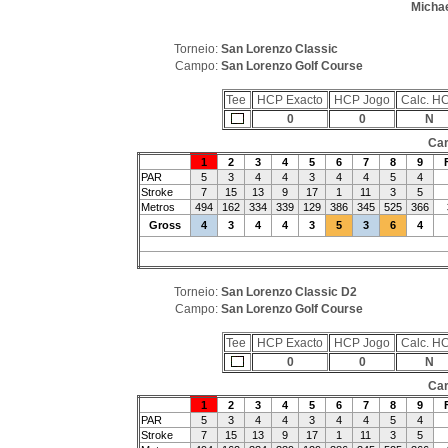
Michae
Torneio:
San Lorenzo Classic
Campo:
San Lorenzo Golf Course
Tee
HCP Exacto
HCP Jogo
Calc. H
0
0
N
Car
1
2
3
4
5
6
7
8
9
PAR
5
3
4
4
3
4
4
5
4
Stroke
7
15
13
9
17
1
11
3
5
Metros
494
162
334
339
129
386
345
525
366
Gross
4
3
4
4
3
5
3
6
4
Torneio:
San Lorenzo Classic D2
Campo:
San Lorenzo Golf Course
Tee
HCP Exacto
HCP Jogo
Calc. H
0
0
N
Car
1
2
3
4
5
6
7
8
9
PAR
5
3
4
4
3
4
4
5
4
Stroke
7
15
13
9
17
1
11
3
5