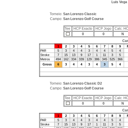
Luis Vega
Torneio:
San Lorenzo Classic
Campo:
San Lorenzo Golf Course
Tee
HCP Exacto
HCP Jogo
Calc. H
0
0
N
Car
1
2
3
4
5
6
7
8
9
PAR
5
3
4
4
3
4
4
5
4
Stroke
7
15
13
9
17
1
11
3
5
Metros
494
162
334
339
129
386
345
525
366
Gross
6
3
4
4
3
4
3
5
4
Torneio:
San Lorenzo Classic D2
Campo:
San Lorenzo Golf Course
Tee
HCP Exacto
HCP Jogo
Calc. H
0
0
N
Car
1
2
3
4
5
6
7
8
9
PAR
5
3
4
4
3
4
4
5
4
Stroke
7
15
13
9
17
1
11
3
5