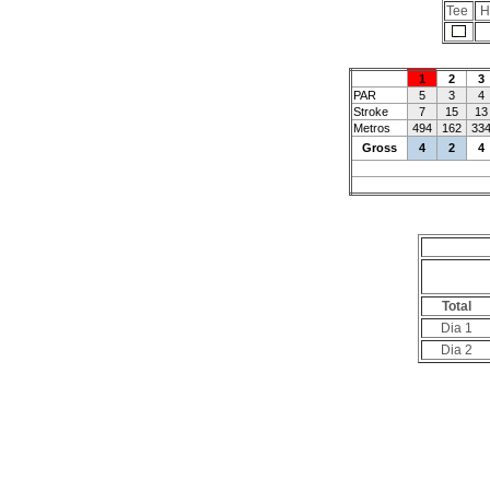
Tee
H
1
2
3
PAR
5
3
4
Stroke
7
15
13
Metros
494
162
33
Gross
4
2
4
Total
Dia 1
Dia 2