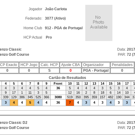
Jogador
João Carlota
Federado:
3077 (Ativo)
Home Club
912 - PGA de Portugal
HCP Actual
Pro
enzo Classic
Data:
2017
enzo Golf Course
PAR:
72 (7
CP Exacto
HCP Jogo
Calc. HCP
Ajuste CBA
Organizador
Penalidades
0
0
S
0
PGA - Portugal
0
Cartão de Resultados
4
5
6
7
8
9
Front
10
11
12
13
14
15
16
17
1
4
3
4
4
5
4
36
5
4
4
4
3
5
3
4
9
17
1
11
3
5
12
16
2
8
18
6
14
10
4
339
129
386
345
525
366
3080
519
350
395
359
157
482
190
344
3
3
4
4
5
4
4
36
7
4
3
4
3
4
3
3
enzo Classic D2
Data:
2017
enzo Golf Course
PAR:
72 (7