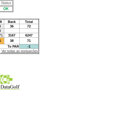
Status
OK
8
Back
Total
4
36
72
4
71
3167
6247
5
38
71
To PAR
-1
Ver todas as pontuações