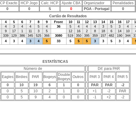
CP Exacto
HCP Jogo
Calc. HCP
Ajuste CBA
Organizador
Penalidades
0
0
S
0
PGA - Portugal
0
Cartão de Resultados
4
5
6
7
8
9
Front
10
11
12
13
14
15
16
17
1
4
3
4
4
5
4
36
5
4
4
4
3
5
3
4
9
17
1
11
3
5
12
16
2
8
18
6
14
10
4
339
129
386
345
525
366
3080
519
350
395
359
157
482
190
344
3
4
3
4
3
4
5
33
5
5
5
3
3
5
3
4
ESTATÍSTICAS
Número de
Dif. para PAR
Double
Eagles
Birdies
PAR
Bogeys
Outros
PAR 3
PAR 4
PAR 5
Bogeys
0
10
19
6
1
0
PAR
PAR
-2
0
5
10
2
1
0
+1
-2
PAR
0
5
9
4
0
0
-1
+2
-2