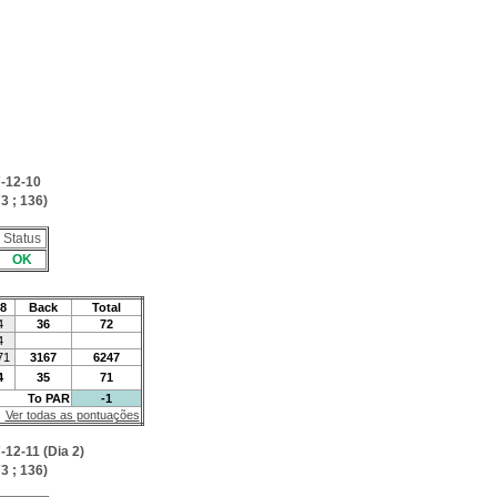
-12-10
3 ; 136)
Status
OK
8
Back
Total
4
36
72
4
71
3167
6247
4
35
71
To PAR
-1
Ver todas as pontuações
-12-11 (Dia 2)
3 ; 136)