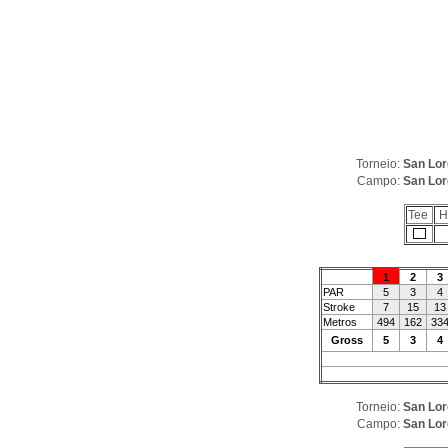
Torneio:
San Lor
Campo:
San Lor
Tee
H
1
2
3
PAR
5
3
4
Stroke
7
15
13
Metros
494
162
33
Gross
5
3
4
Torneio:
San Lor
Campo:
San Lor