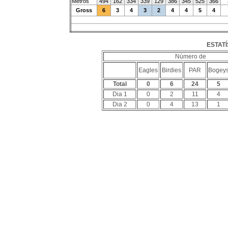
Metros
494
162
334
339
129
386
345
525
366
Gross
6
3
4
3
2
4
4
5
4
ESTATÍ
Número de
Eagles
Birdies
PAR
Bogey
Total
0
6
24
5
Dia 1
0
2
11
4
Dia 2
0
4
13
1