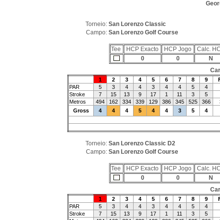
Geor
Torneio:
San Lorenzo Classic
Campo:
San Lorenzo Golf Course
Tee
HCP Exacto
HCP Jogo
Calc. H
0
0
N
Car
1
2
3
4
5
6
7
8
9
PAR
5
3
4
4
3
4
4
5
4
Stroke
7
15
13
9
17
1
11
3
5
Metros
494
162
334
339
129
386
345
525
366
Gross
4
4
4
5
4
4
3
5
4
Torneio:
San Lorenzo Classic D2
Campo:
San Lorenzo Golf Course
Tee
HCP Exacto
HCP Jogo
Calc. H
0
0
N
Car
1
2
3
4
5
6
7
8
9
PAR
5
3
4
4
3
4
4
5
4
Stroke
7
15
13
9
17
1
11
3
5