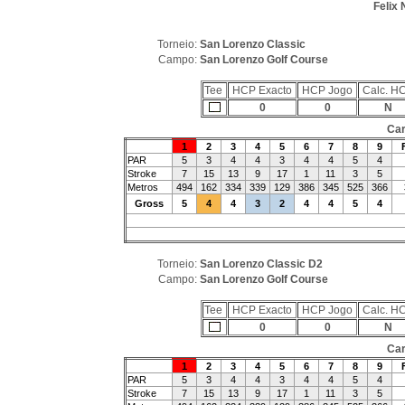
Felix
Torneio:
San Lorenzo Classic
Campo:
San Lorenzo Golf Course
Tee
HCP Exacto
HCP Jogo
Calc. H
0
0
N
Car
1
2
3
4
5
6
7
8
9
PAR
5
3
4
4
3
4
4
5
4
Stroke
7
15
13
9
17
1
11
3
5
Metros
494
162
334
339
129
386
345
525
366
Gross
5
4
4
3
2
4
4
5
4
Torneio:
San Lorenzo Classic D2
Campo:
San Lorenzo Golf Course
Tee
HCP Exacto
HCP Jogo
Calc. H
0
0
N
Car
1
2
3
4
5
6
7
8
9
PAR
5
3
4
4
3
4
4
5
4
Stroke
7
15
13
9
17
1
11
3
5