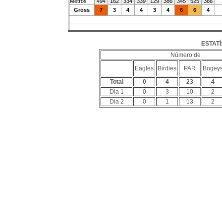
Metros
494
162
334
339
129
386
345
525
366
Gross
7
3
4
4
3
4
6
6
4
ESTATÍ
Número de
Eagles
Birdies
PAR
Bogey
Total
0
4
23
4
Dia 1
0
3
10
2
Dia 2
0
1
13
2