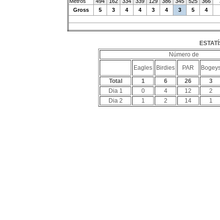
Metros
494
162
334
339
129
386
345
525
366
Gross
5
3
4
4
3
4
3
5
4
ESTATÍ
Número de
Eagles
Birdies
PAR
Bogey
Total
1
6
26
3
Dia 1
0
4
12
2
Dia 2
1
2
14
1