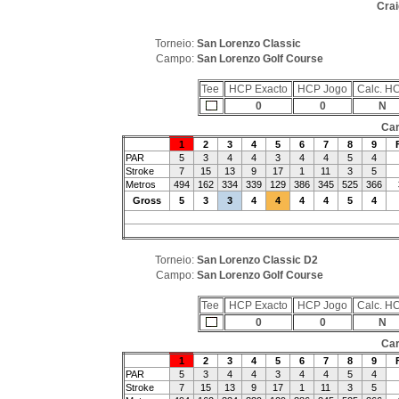
Crai
Torneio:
San Lorenzo Classic
Campo:
San Lorenzo Golf Course
Tee
HCP Exacto
HCP Jogo
Calc. H
0
0
N
Car
1
2
3
4
5
6
7
8
9
PAR
5
3
4
4
3
4
4
5
4
Stroke
7
15
13
9
17
1
11
3
5
Metros
494
162
334
339
129
386
345
525
366
Gross
5
3
3
4
4
4
4
5
4
Torneio:
San Lorenzo Classic D2
Campo:
San Lorenzo Golf Course
Tee
HCP Exacto
HCP Jogo
Calc. H
0
0
N
Car
1
2
3
4
5
6
7
8
9
PAR
5
3
4
4
3
4
4
5
4
Stroke
7
15
13
9
17
1
11
3
5