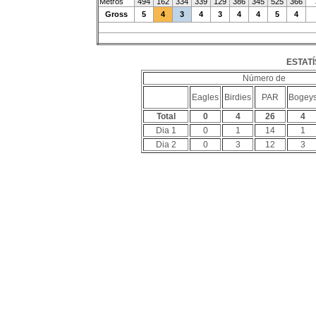
Metros
494
162
334
339
129
386
345
525
366
Gross
5
4
3
4
3
4
4
5
4
ESTATÍ
Número de
Eagles
Birdies
PAR
Bogey
Total
0
4
26
4
Dia 1
0
1
14
1
Dia 2
0
3
12
3