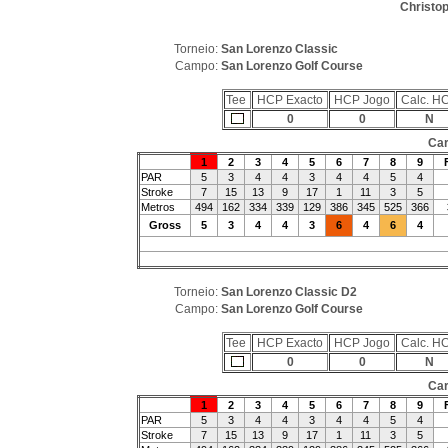
Christop
Torneio:
San Lorenzo Classic
Campo:
San Lorenzo Golf Course
Tee
HCP Exacto
HCP Jogo
Calc. H
0
0
N
Car
1
2
3
4
5
6
7
8
9
PAR
5
3
4
4
3
4
4
5
4
Stroke
7
15
13
9
17
1
11
3
5
Metros
494
162
334
339
129
386
345
525
366
Gross
5
3
4
4
3
6
4
6
4
Torneio:
San Lorenzo Classic D2
Campo:
San Lorenzo Golf Course
Tee
HCP Exacto
HCP Jogo
Calc. H
0
0
N
Car
1
2
3
4
5
6
7
8
9
PAR
5
3
4
4
3
4
4
5
4
Stroke
7
15
13
9
17
1
11
3
5