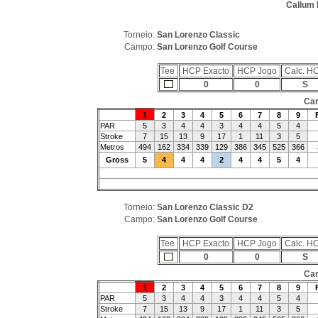
Callum 
Torneio:
San Lorenzo Classic
Campo:
San Lorenzo Golf Course
Tee
HCP Exacto
HCP Jogo
Calc. H
0
0
S
Car
1
2
3
4
5
6
7
8
9
PAR
5
3
4
4
3
4
4
5
4
Stroke
7
15
13
9
17
1
11
3
5
Metros
494
162
334
339
129
386
345
525
366
Gross
5
4
4
4
2
4
4
5
4
Torneio:
San Lorenzo Classic D2
Campo:
San Lorenzo Golf Course
Tee
HCP Exacto
HCP Jogo
Calc. H
0
0
S
Car
1
2
3
4
5
6
7
8
9
PAR
5
3
4
4
3
4
4
5
4
Stroke
7
15
13
9
17
1
11
3
5