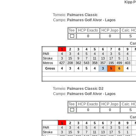
Kipp P
Torneio:
Palmares Classic
Campo:
Palmares Golf Alvor - Lagos
Tee
HCP Exacto
HCP Jogo
Calc. H
0
0
S
Car
1
2
3
4
5
6
7
8
9
PAR
4
3
4
5
4
4
3
5
4
Stroke
3
15
9
7
11
13
17
5
1
Metros
427
208
362
543
358
357
195
499
403
Gross
4
3
4
5
4
3
5
6
4
Torneio:
Palmares Classic D2
Campo:
Palmares Golf Alvor - Lagos
Tee
HCP Exacto
HCP Jogo
Calc. H
0
0
S
Car
1
2
3
4
5
6
7
8
9
PAR
4
3
4
5
4
4
3
5
4
Stroke
3
15
9
7
11
13
17
5
1