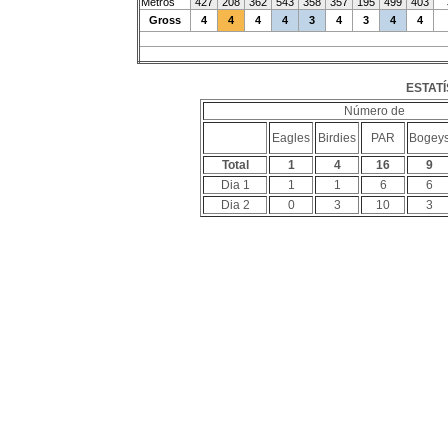
Metros
427
208
362
543
358
357
195
499
403
Gross
4
4
4
4
3
4
3
4
4
ESTATÍ
Número de
Eagles
Birdies
PAR
Bogey
Total
1
4
16
9
Dia 1
1
1
6
6
Dia 2
0
3
10
3