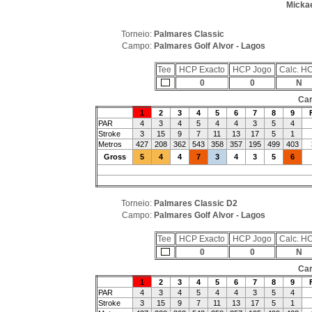
Mickae
Torneio:
Palmares Classic
Campo:
Palmares Golf Alvor - Lagos
Tee
HCP Exacto
HCP Jogo
Calc. H
0
0
N
Car
1
2
3
4
5
6
7
8
9
PAR
4
3
4
5
4
4
3
5
4
Stroke
3
15
9
7
11
13
17
5
1
Metros
427
208
362
543
358
357
195
499
403
Gross
5
4
4
7
3
4
3
5
6
Torneio:
Palmares Classic D2
Campo:
Palmares Golf Alvor - Lagos
Tee
HCP Exacto
HCP Jogo
Calc. H
0
0
N
Car
1
2
3
4
5
6
7
8
9
PAR
4
3
4
5
4
4
3
5
4
Stroke
3
15
9
7
11
13
17
5
1