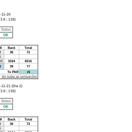
-11-20
3.9 ; 138)
Status
OK
8
Back
Total
4
36
72
6
55
3164
6516
3
39
77
To PAR
+5
Ver todas as pontuações
-11-21 (Dia 2)
3.9 ; 138)
Status
OK
8
Back
Total
4
36
72
6