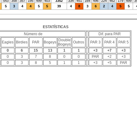
2
543
358
357
195
499
403
3352
334
451
164
496
224
462
179
499
3
5
3
4
4
5
5
39
4
8
3
6
2
4
5
5
ESTATÍSTICAS
Número de
Dif. para PAR
Double
Eagles
Birdies
PAR
Bogeys
Outros
PAR 3
PAR 4
PAR 5
Bogeys
0
6
15
13
1
1
+3
+7
+3
0
3
7
8
0
0
PAR
+2
+3
0
3
8
5
1
1
+3
+5
PAR