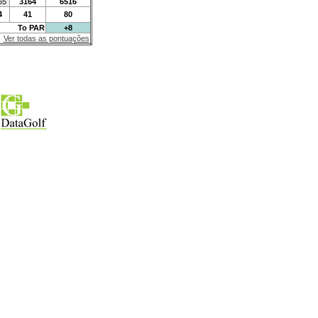
55
3164
6516
4
41
80
To PAR
+8
Ver todas as pontuações