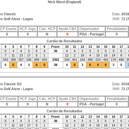
Nick Ward (England)
s Classic
Data:
2016
s Golf Alvor - Lagos
PAR:
72 (7
CP Exacto
HCP Jogo
Calc. HCP
Ajuste CBA
Organizador
Penalidades
0
0
N
0
PGA - Portugal
0
Cartão de Resultados
4
5
6
7
8
9
Front
10
11
12
13
14
15
16
17
1
5
4
4
3
5
4
36
4
4
3
5
3
5
3
5
7
11
13
17
5
1
12
2
18
4
10
16
14
8
2
543
358
357
195
499
403
3352
334
451
164
496
224
462
179
499
3
5
5
4
3
6
5
38
4
5
3
6
4
6
3
5
s Classic D2
Data:
2016
s Golf Alvor - Lagos
PAR:
72 (7
CP Exacto
HCP Jogo
Calc. HCP
Ajuste CBA
Organizador
Penalidades
0
0
N
0
PGA - Portugal
0
Cartão de Resultados
4
5
6
7
8
9
Front
10
11
12
13
14
15
16
17
1
5
4
4
3
5
4
36
4
4
3
5
3
5
3
5
7
11
13
17
5
1
12
2
18
4
10
16
14
8