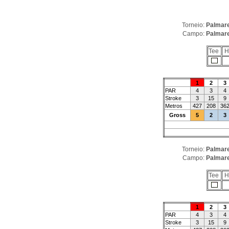
Torneio:
Palmare
Campo:
Palmare
Tee
H
1
2
3
PAR
4
3
4
Stroke
3
15
9
Metros
427
208
36
Gross
5
2
3
Torneio:
Palmare
Campo:
Palmare
Tee
H
1
2
3
PAR
4
3
4
Stroke
3
15
9