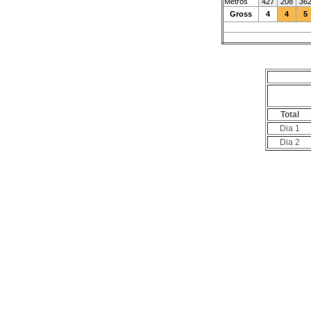
Metros
427
208
36
Gross
4
4
5
Total
Dia 1
Dia 2