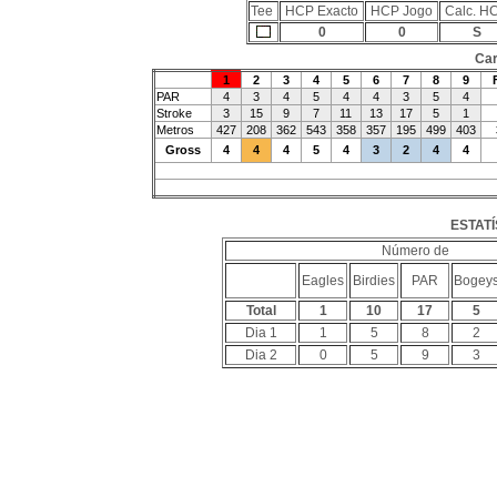
Tee
HCP Exacto
HCP Jogo
Calc. H
0
0
S
Car
1
2
3
4
5
6
7
8
9
PAR
4
3
4
5
4
4
3
5
4
Stroke
3
15
9
7
11
13
17
5
1
Metros
427
208
362
543
358
357
195
499
403
Gross
4
4
4
5
4
3
2
4
4
ESTATÍ
Número de
Eagles
Birdies
PAR
Bogey
Total
1
10
17
5
Dia 1
1
5
8
2
Dia 2
0
5
9
3