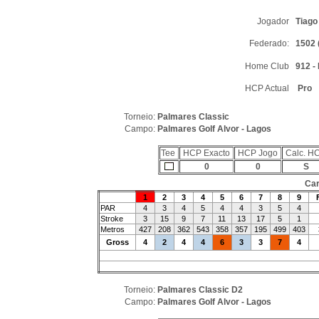
Jogador
Tiago
Federado:
1502 
Home Club
912 -
HCP Actual
Pro
Torneio:
Palmares Classic
Campo:
Palmares Golf Alvor - Lagos
Tee
HCP Exacto
HCP Jogo
Calc. H
0
0
S
Car
1
2
3
4
5
6
7
8
9
PAR
4
3
4
5
4
4
3
5
4
Stroke
3
15
9
7
11
13
17
5
1
Metros
427
208
362
543
358
357
195
499
403
Gross
4
2
4
4
6
3
3
7
4
Torneio:
Palmares Classic D2
Campo:
Palmares Golf Alvor - Lagos