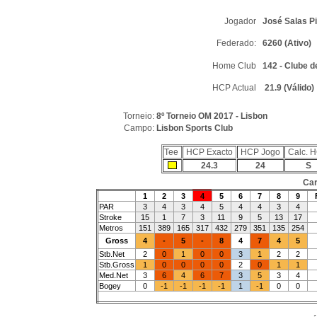
Jogador
José Salas P
Federado:
6260 (Ativo)
Home Club
142 - Clube d
HCP Actual
21.9 (Válido)
Torneio:
8º Torneio OM 2017 - Lisbon
Campo:
Lisbon Sports Club
Tee
HCP Exacto
HCP Jogo
Calc. 
24.3
24
S
Car
1
2
3
4
5
6
7
8
9
PAR
3
4
3
4
5
4
4
3
4
Stroke
15
1
7
3
11
9
5
13
17
Metros
151
389
165
317
432
279
351
135
254
Gross
4
-
5
-
8
4
7
4
5
Stb.Net
2
0
1
0
0
3
1
2
2
Stb.Gross
1
0
0
0
0
2
0
1
1
Med.Net
3
6
4
6
7
3
5
3
4
Bogey
0
-1
-1
-1
-1
1
-1
0
0