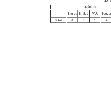
ESTATÍ
Número de
Eagles
Birdies
PAR
Bogey
Total
0
0
1
7