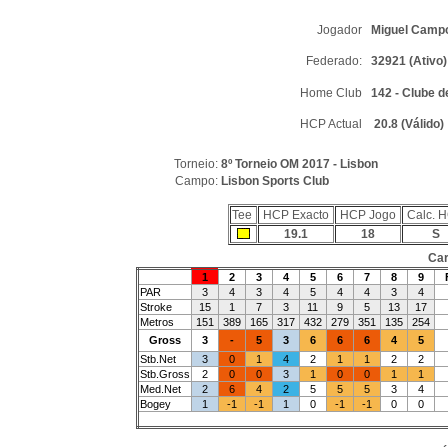
Jogador
Miguel Camp
Federado:
32921 (Ativo)
Home Club
142 - Clube d
HCP Actual
20.8 (Válido)
Torneio:
8º Torneio OM 2017 - Lisbon
Campo:
Lisbon Sports Club
Tee
HCP Exacto
HCP Jogo
Calc. 
19.1
18
S
Car
1
2
3
4
5
6
7
8
9
PAR
3
4
3
4
5
4
4
3
4
Stroke
15
1
7
3
11
9
5
13
17
Metros
151
389
165
317
432
279
351
135
254
Gross
3
-
5
3
6
6
6
4
5
Stb.Net
3
0
1
4
2
1
1
2
2
Stb.Gross
2
0
0
3
1
0
0
1
1
Med.Net
2
6
4
2
5
5
5
3
4
Bogey
1
-1
-1
1
0
-1
-1
0
0