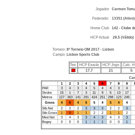
Jogador
Carmen Tom
Federado:
13351 (Ativo)
Home Club
142 - Clube d
HCP Actual
28.5 (Válido)
Torneio:
8º Torneio OM 2017 - Lisbon
Campo:
Lisbon Sports Club
Tee
HCP Exacto
HCP Jogo
Calc. 
17.7
21
S
Car
1
2
3
4
5
6
7
8
9
PAR
3
4
3
4
5
4
4
3
4
Stroke
15
1
7
3
11
9
5
13
17
Metros
127
363
141
291
424
251
298
123
245
Gross
4
6
4
5
5
4
5
4
4
Stb.Net
2
2
2
3
3
3
2
2
3
Stb.Gross
1
0
1
1
2
2
1
1
2
Med.Net
3
4
3
3
4
3
4
3
3
Bogey
0
0
0
1
1
1
0
0
1