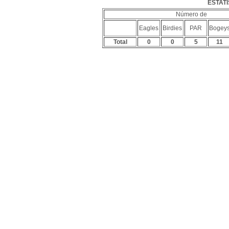
ESTATÍ
Número de
Eagles
Birdies
PAR
Bogey
Total
0
0
5
11