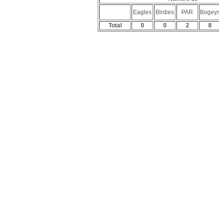
Eagles
Birdies
PAR
Bogey
Total
0
0
2
8