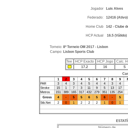
Jogador
Luis Alves
Federado:
12416 (Ativo)
Home Club
142 - Clube d
HCP Actual
16.5 (Válido)
Torneio:
8º Torneio OM 2017 - Lisbon
Campo:
Lisbon Sports Club
Tee
HCP Exacto
HCP Jogo
Calc. 
17.2
16
S
Car
1
2
3
4
5
6
7
8
9
PAR
3
4
3
4
5
4
4
3
4
Stroke
15
1
7
3
11
9
5
13
17
Metros
151
389
165
317
432
279
351
135
254
Gross
4
-
5
5
6
5
6
-
5
Stb.Net
2
0
1
2
2
2
1
0
1
ESTATÍ
Número de