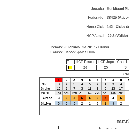
Jogador
Rui Miguel M
Federado:
38425 (Ativo)
Home Club
142 - Clube d
HCP Actual
20.2 (Válido)
Torneio:
8º Torneio OM 2017 - Lisbon
Campo:
Lisbon Sports Club
Tee
HCP Exacto
HCP Jogo
Calc. 
26
25
S
Car
1
2
3
4
5
6
7
8
9
PAR
3
4
3
4
5
4
4
3
4
Stroke
15
1
7
3
11
9
5
13
17
Metros
151
389
165
317
432
279
351
135
254
Gross
3
5
4
6
6
5
7
3
5
Stb.Net
3
3
3
2
2
2
1
3
2
ESTATÍ
Número de