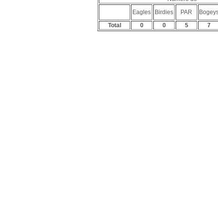
Eagles
Birdies
PAR
Bogey
Total
0
0
5
7