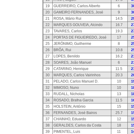
19
GUERREIRO, Carlos Alberto
6
3
20
GAMEIRO FERNANDES, José
9
3
21
ROSA, Mário Rui
14.5
2
22
MARQUES GOUVEIA, Alcindo
16.7
2
23
TAVARES, Carlos
19.3
2
24
PORTAS DE FIGUEIREDO, José
17
2
25
JERÓNIMO, Guilherme
8
2
26
BRÔA, Rui
10.8
2
27
LOPES, Benildo
16.2
2
28
SOARES, João Manuel
6
2
29
CATARINO, Henrique
11.5
2
30
MARQUES, Carlos Vairinhos
20.3
2
31
PELADO, Carlos Manuel D.
10
1
32
MIMOSO, Nuno
10
1
33
RUDALL, Nicholas
13
1
34
ROSADO, Brafna Garcia
11.5
1
35
HOLSTEIN, António
15
1
36
FERNANDES, José Bairos
25.7
1
37
CHAINHO, Eduardo
12
1
38
GERALDES, Carlos da Costa
18
1
39
PIMENTEL, Luis
11
1