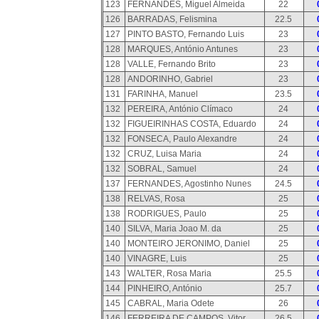
123
FERNANDES, Miguel Almeida
22
126
BARRADAS, Felismina
22.5
127
PINTO BASTO, Fernando Luis
23
128
MARQUES, António Antunes
23
128
VALLE, Fernando Brito
23
128
ANDORINHO, Gabriel
23
131
FARINHA, Manuel
23.5
132
PEREIRA, António Clímaco
24
132
FIGUEIRINHAS COSTA, Eduardo
24
132
FONSECA, Paulo Alexandre
24
132
CRUZ, Luisa Maria
24
132
SOBRAL, Samuel
24
137
FERNANDES, Agostinho Nunes
24.5
138
RELVAS, Rosa
25
138
RODRIGUES, Paulo
25
140
SILVA, Maria Joao M. da
25
140
MONTEIRO JERONIMO, Daniel
25
140
VINAGRE, Luis
25
143
WALTER, Rosa Maria
25.5
144
PINHEIRO, António
25.7
145
CABRAL, Maria Odete
26
146
FERREIRA DE CAMPOS, Vitor
26.5