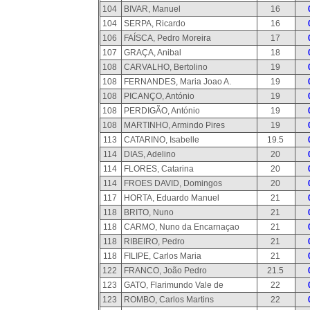
104
BIVAR, Manuel
16
104
SERPA, Ricardo
16
106
FAÍSCA, Pedro Moreira
17
107
GRAÇA, Anibal
18
108
CARVALHO, Bertolino
19
108
FERNANDES, Maria Joao A.
19
108
PICANÇO, António
19
108
PERDIGÃO, António
19
108
MARTINHO, Armindo Pires
19
113
CATARINO, Isabelle
19.5
114
DIAS, Adelino
20
114
FLORES, Catarina
20
114
FROES DAVID, Domingos
20
117
HORTA, Eduardo Manuel
21
118
BRITO, Nuno
21
118
CARMO, Nuno da Encarnaçao
21
118
RIBEIRO, Pedro
21
118
FILIPE, Carlos Maria
21
122
FRANCO, João Pedro
21.5
123
GATO, Flarimundo Vale de
22
123
ROMBO, Carlos Martins
22