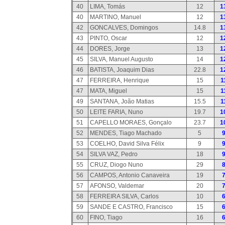
40
LIMA, Tomás
12
1
40
MARTINO, Manuel
12
1
42
GONCALVES, Domingos
14.8
1
43
PINTO, Oscar
12
1
44
DORES, Jorge
13
1
45
SILVA, Manuel Augusto
14
1
46
BATISTA, Joaquim Dias
22.8
1
47
FERREIRA, Henrique
15
1
47
MATA, Miguel
15
1
49
SANTANA, João Matias
15.5
1
50
LEITE FARIA, Nuno
19.7
1
51
CAPELLO MORAES, Gonçalo
23.7
1
52
MENDES, Tiago Machado
5
53
COELHO, David Silva Félix
9
54
SILVA VAZ, Pedro
18
55
CRUZ, Diogo Nuno
29
56
CAMPOS, Antonio Canaveira
19
57
AFONSO, Valdemar
20
58
FERREIRA SILVA, Carlos
10
59
SANDE E CASTRO, Francisco
15
60
FINO, Tiago
16