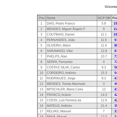
Orizont
Pos
Nome
HCP OM
Po
1
DIAS, Pedro Franco
5.8
1
2
MENDES, Miguel Ângelo F.
9
1
3
COUTINHO, Daniel
11.1
1
4
FERNANDES, João
11.6
9
5
OLIVEIRA, Mário
11.6
8
6
SARAMAGO, Vitor
12.8
8
7
PHELPS, Alan
10.7
7
8
SERPA, Fernando
4
7
9
COSTA E SILVA, Carlos
9.3
5
10
CORDEIRO, António
15.3
5
11
RODRIGUES, Jorge
8.3
4
12
MENDES, Tomás Machado
3
4
13
MITSCHLER, Maria Celia
12
4
14
FRANCO, Acácio
14.3
4
15
COSTA, Luis Ferreira da
12.8
4
16
MATEUS, António
21.4
3
17
RELVAS, Manuel
7
3
18
PAIVA, Miguel
17.5
3