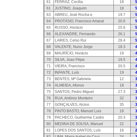
61
FERRAZ, Cecília
18
61
JUSTINO, Joaquim
18
63
ABREU, José Rocha e
19.7
64
PROTÁSIO, Francisco Amaral
20.6
65
RUSSO, Horácio
25.6
66
ALEXANDRE, Fernando
26.1
67
LAIRES, Celso Rui
28.4
68
VALENTE, Nuno Jorge
18.3
69
MAURÍCIO, Horácio
19
70
SILVA, Joao Filipe
19.5
71
VIEIRA, Francisco
20.5
72
INFANTE, Luís
19
73
BENTES, Mª Gabriela
12
74
ALMEIDA, Afonso
18
75
SANTOS, Pedro Miguel
27.3
76
RUA, António Monteiro
32
77
GONÇALVES, Alcino
35
78
PINTO BASTO, Manuel Luis
18
79
PACHECO, Guilherme Castro
20.3
80
MEDINA DE SOUSA, Manuel
22
81
LOPES DOS SANTOS, Luís
16
82
LIMA, Maria Isabel da Cruz
24