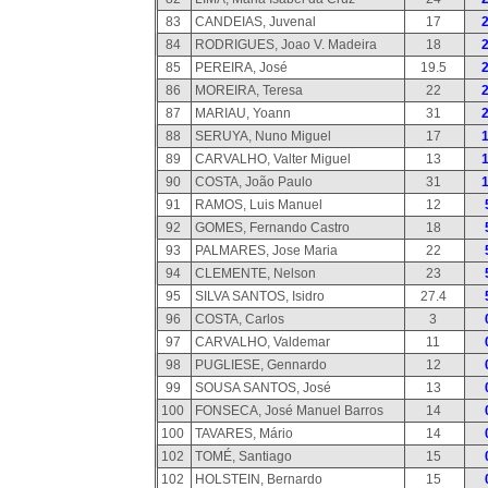
83
CANDEIAS, Juvenal
17
84
RODRIGUES, Joao V. Madeira
18
85
PEREIRA, José
19.5
86
MOREIRA, Teresa
22
87
MARIAU, Yoann
31
88
SERUYA, Nuno Miguel
17
89
CARVALHO, Valter Miguel
13
90
COSTA, João Paulo
31
91
RAMOS, Luis Manuel
12
92
GOMES, Fernando Castro
18
93
PALMARES, Jose Maria
22
94
CLEMENTE, Nelson
23
95
SILVA SANTOS, Isidro
27.4
96
COSTA, Carlos
3
97
CARVALHO, Valdemar
11
98
PUGLIESE, Gennardo
12
99
SOUSA SANTOS, José
13
100
FONSECA, José Manuel Barros
14
100
TAVARES, Mário
14
102
TOMÉ, Santiago
15
102
HOLSTEIN, Bernardo
15