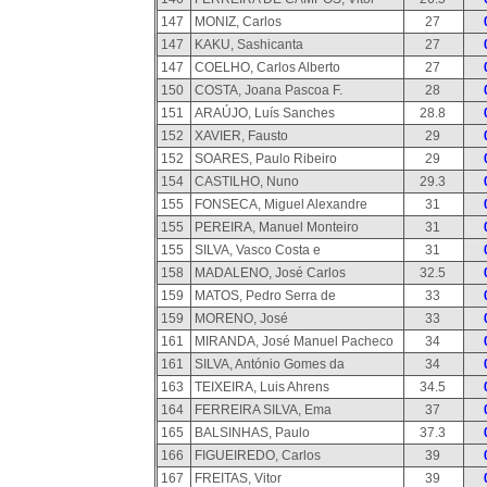
147
MONIZ, Carlos
27
147
KAKU, Sashicanta
27
147
COELHO, Carlos Alberto
27
150
COSTA, Joana Pascoa F.
28
151
ARAÚJO, Luís Sanches
28.8
152
XAVIER, Fausto
29
152
SOARES, Paulo Ribeiro
29
154
CASTILHO, Nuno
29.3
155
FONSECA, Miguel Alexandre
31
155
PEREIRA, Manuel Monteiro
31
155
SILVA, Vasco Costa e
31
158
MADALENO, José Carlos
32.5
159
MATOS, Pedro Serra de
33
159
MORENO, José
33
161
MIRANDA, José Manuel Pacheco
34
161
SILVA, António Gomes da
34
163
TEIXEIRA, Luis Ahrens
34.5
164
FERREIRA SILVA, Ema
37
165
BALSINHAS, Paulo
37.3
166
FIGUEIREDO, Carlos
39
167
FREITAS, Vitor
39