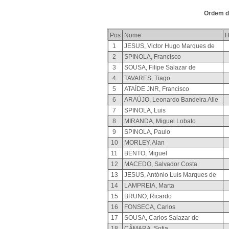
Ordem de
Pos
Nome
H
1
JESUS, Victor Hugo Marques de
2
SPINOLA, Francisco
3
SOUSA, Filipe Salazar de
4
TAVARES, Tiago
5
ATAÍDE JNR, Francisco
6
ARAÚJO, Leonardo Bandeira Alle
7
SPINOLA, Luis
8
MIRANDA, Miguel Lobato
9
SPINOLA, Paulo
10
MORLEY, Alan
11
BENTO, Miguel
12
MACEDO, Salvador Costa
13
JESUS, António Luís Marques de
14
LAMPREIA, Marta
15
BRUNO, Ricardo
16
FONSECA, Carlos
17
SOUSA, Carlos Salazar de
18
CÂMARA, Sofia