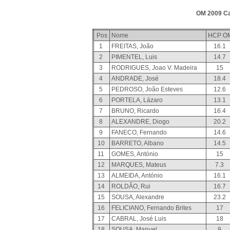
OM 2009 Ca
Pos
Nome
HCP O
1
FREITAS, João
16.1
2
PIMENTEL, Luis
14.7
3
RODRIGUES, Joao V. Madeira
15
4
ANDRADE, José
18.4
5
PEDROSO, João Esteves
12.6
6
PORTELA, Lázaro
13.1
7
BRUNO, Ricardo
16.4
8
ALEXANDRE, Diogo
20.2
9
FANECO, Fernando
14.6
10
BARRETO, Albano
14.5
11
GOMES, António
15
12
MARQUES, Mateus
7.3
13
ALMEIDA, António
16.1
14
ROLDÃO, Rui
16.7
15
SOUSA, Alexandre
23.2
16
FELICIANO, Fernando Brites
17
17
CABRAL, José Luis
18
18
SOUSA, Manuel
9