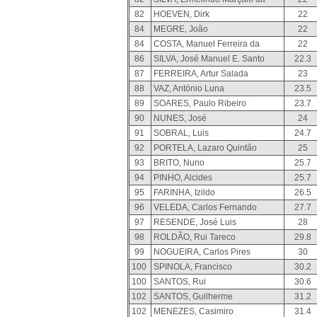
82
HOEVEN, Dirk
22
84
MEGRE, João
22
84
COSTA, Manuel Ferreira da
22
86
SILVA, José Manuel E. Santo
22.3
87
FERREIRA, Artur Salada
23
88
VAZ, António Luna
23.5
89
SOARES, Paulo Ribeiro
23.7
90
NUNES, José
24
91
SOBRAL, Luis
24.7
92
PORTELA, Lazaro Quintão
25
93
BRITO, Nuno
25.7
94
PINHO, Alcides
25.7
95
FARINHA, Izildo
26.5
96
VELEDA, Carlos Fernando
27.7
97
RESENDE, José Luis
28
98
ROLDÃO, Rui Tareco
29.8
99
NOGUEIRA, Carlos Pires
30
100
SPINOLA, Francisco
30.2
100
SANTOS, Rui
30.6
102
SANTOS, Guilherme
31.2
102
MENEZES, Casimiro
31.4