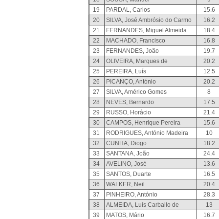
19
PARDAL, Carlos
15.6
20
SILVA, José Ambrósio do Carmo
16.2
21
FERNANDES, Miguel Almeida
18.4
22
MACHADO, Francisco
16.8
23
FERNANDES, João
19.7
24
OLIVEIRA, Marques de
20.2
25
PEREIRA, Luís
12.5
26
PICANÇO, António
20.2
27
SILVA, Américo Gomes
8
28
NEVES, Bernardo
17.5
29
RUSSO, Horácio
21.4
30
CAMPOS, Henrique Pereira
15.6
31
RODRIGUES, António Madeira
10
32
CUNHA, Diogo
18.2
33
SANTANA, João
24.4
34
AVELINO, José
13.6
35
SANTOS, Duarte
16.5
36
WALKER, Neil
20.4
37
PINHEIRO, António
28.3
38
ALMEIDA, Luís Carballo de
13
39
MATOS, Mário
16.7