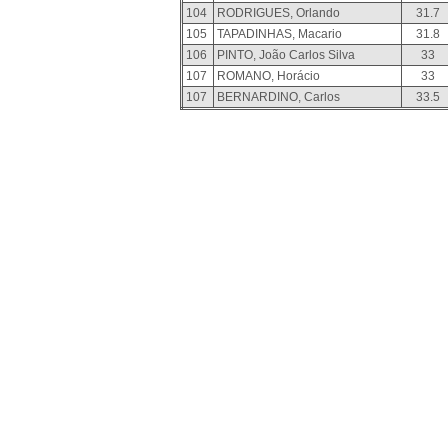
104
RODRIGUES, Orlando
31.7
105
TAPADINHAS, Macario
31.8
106
PINTO, João Carlos Silva
33
107
ROMANO, Horácio
33
107
BERNARDINO, Carlos
33.5