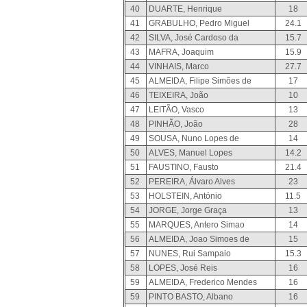
40
DUARTE, Henrique
18
41
GRABULHO, Pedro Miguel
24.1
42
SILVA, José Cardoso da
15.7
43
MAFRA, Joaquim
15.9
44
VINHAIS, Marco
27.7
45
ALMEIDA, Filipe Simões de
17
46
TEIXEIRA, João
10
47
LEITÃO, Vasco
13
48
PINHÃO, João
28
49
SOUSA, Nuno Lopes de
14
50
ALVES, Manuel Lopes
14.2
51
FAUSTINO, Fausto
21.4
52
PEREIRA, Álvaro Alves
23
53
HOLSTEIN, António
11.5
54
JORGE, Jorge Graça
13
55
MARQUES, Antero Simao
14
56
ALMEIDA, Joao Simoes de
15
57
NUNES, Rui Sampaio
15.3
58
LOPES, José Reis
16
59
ALMEIDA, Frederico Mendes
16
59
PINTO BASTO, Albano
16