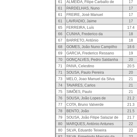
61
ALMEIDA, Filipe Carballo de
17
61
PARDELHAS, Nuno
17
61
FREIRE, José Manuel
17
61
LAVRADIO, Jaime
17
65
FERREIRA, Luís
17.4
66
CUNHA, Frederico da
18
67
BARRETO, António
18
68
GOMES, João Nuno Campilho
18.6
69
GARCIA, Frederico Ressano
19
70
GONÇALVES, Pedro Saldanha
20
71
PAIVA, Celestino
20.5
71
SOUSA, Paulo Pereira
20
73
MELO, Joao Manuel da Silva
21
74
TAVARES, Carlos
21
75
SIMÕES, Paulo
21
76
SOUSA, João Lopes de
21.2
77
COTA, Bruno Valverde
21.3
78
BENTO, João
21.5
79
SOUSA, João Filipe Salazar de
21.7
80
MARQUES, António Antunes
22
80
SILVA, Eduardo Teixeira
22
82
SILVA, Ermelindo Marçalo da
22