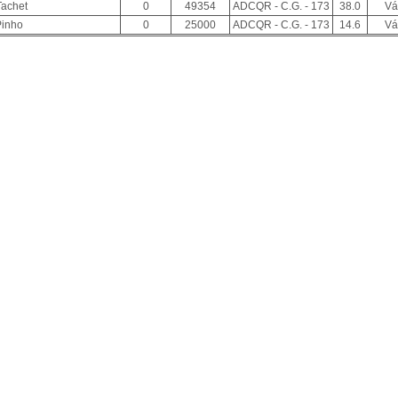
Tachet
0
49354
ADCQR - C.G. - 173
38.0
Vá
Pinho
0
25000
ADCQR - C.G. - 173
14.6
Vá