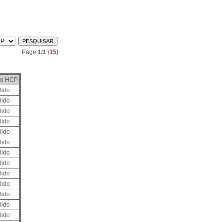
Page
1
/
1
(
15
)
do HCP
lido
lido
lido
lido
lido
lido
lido
lido
lido
lido
lido
lido
lido