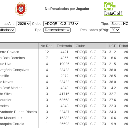
No.Resultados por Jogador
ao Ano:
Clube:
Tipo:
Tipo:
Resultados p/Pág:
No.Res.
Federado
Clube
HCP
Esta
Ferro Cavaco
12
4421
ADCQR - C.G. - 173
31.2
Vá
o Bota Barreiros
7
4365
ADCQR - C.G. - 173
18.6
Vá
que Uva
4
19025
ADCQR - C.G. - 173
21.5
Vá
Gregório Gonçalves
4
23423
ADCQR - C.G. - 173
36.0
Vá
Semião
4
2972
ADCQR - C.G. - 173
26.5
Vá
lo Neves
4
23422
ADCQR - C.G. - 173
36.0
Vá
o José Martins
3
4343
ADCQR - C.G. - 173
14.2
Vá
do Silva
3
41716
ADCQR - C.G. - 173
32.7
Vá
Fournier
3
53668
ADCQR - C.G. - 173
27.6
Vá
endes
3
4348
ADCQR - C.G. - 173
22.3
Vá
Andrade Duarte Ribeiro
3
22487
ADCQR - C.G. - 173
24.3
Vá
do Manuel Luz
2
15382
ADCQR - C.G. - 173
10.6
Vá
Joaquim Correia
1
25693
ADCQR - C.G. - 173
19.9
Vá