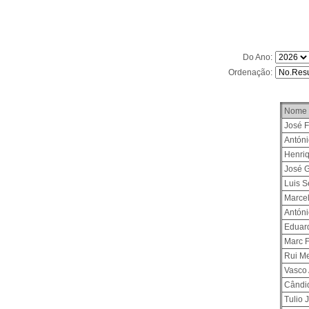
Do Ano:
Ordenação:
Nome
José 
Antóni
Henri
José 
Luis 
Marce
Antóni
Eduar
Marc 
Rui M
Vasco 
Cândi
Tulio 