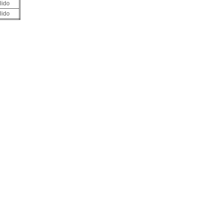
lido
lido