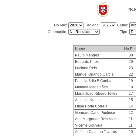
No.R
Do Ano:
ao Ano:
Clube:
Ordenação:
Tipo:
Nome
No.Re
Paulo Mendes
30
Eduardo Pires
29
Luciana Reis
23
Manuel Orlando Garcia
22
Patricia Brito E Cunha
19
Mafalda Magalhães
18
Maria João Ribeiro Telles
17
Americo Nunes
15
Filipa Horta Correia
14
Gennaro Carlo Pugliese
12
Ana Margarida Reis Vieira
11
Vicente Gouveia
11
António Catarino Tavares
10