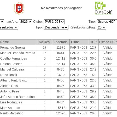
No.Resultados por Jogador
ao Ano:
Clube:
Tipo:
Tipo:
Resultados p/Pág:
Nome
No.Res.
Federado
Clube
HCP
Estado HCP
Fernando Guerra
17
11975
PAR 3 - 063
12.7
Válido
Manuel Brandão Pereira
15
8441
PAR 3 - 063
22.6
Válido
Coelho Fernandes
5
12412
PAR 3 - 063
36.0
Válido
Helena Botelho
2
22114
PAR 3 - 063
36.0
Válido
Manuel Caldeira
2
8430
PAR 3 - 063
27.9
Válido
Nuno Brasil
2
13733
PAR 3 - 063
16.0
Válido
Albano Pinto Basto
1
8455
PAR 3 - 063
22.6
Válido
Alfredo Reis
1
8426
PAR 3 - 063
33.2
Válido
António Pires
1
8448
PAR 3 - 063
29.2
Válido
João Alberto Bernardino
1
8460
PAR 3 - 063
36.0
Válido
Luis Rodrigues
1
8434
PAR 3 - 063
33.8
Válido
Mark Andrade
1
15512
PAR 3 - 063
21.0
Válido
Paulo Marcelino
1
12690
PAR 3 - 063
26.0
Válido