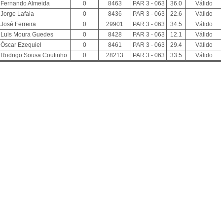
Fernando Almeida
0
8463
PAR 3 - 063
36.0
Válido
Jorge Lafaia
0
8436
PAR 3 - 063
22.6
Válido
José Ferreira
0
29901
PAR 3 - 063
34.5
Válido
Luis Moura Guedes
0
8428
PAR 3 - 063
12.1
Válido
Óscar Ezequiel
0
8461
PAR 3 - 063
29.4
Válido
Rodrigo Sousa Coutinho
0
28213
PAR 3 - 063
33.5
Válido