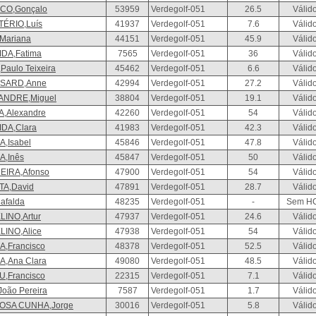
CO,Gonçalo
53959
Verdegolf-051
26.5
Válid
ÉRIO,Luís
41937
Verdegolf-051
7.6
Válid
Mariana
44151
Verdegolf-051
45.9
Válid
DA,Fatima
7565
Verdegolf-051
36
Válid
Paulo Teixeira
45462
Verdegolf-051
6.6
Válid
SARD,Anne
42994
Verdegolf-051
27.2
Válid
ANDRE,Miguel
38804
Verdegolf-051
19.1
Válid
,Alexandre
42260
Verdegolf-051
54
Válid
DA,Clara
41983
Verdegolf-051
42.3
Válid
,Isabel
45846
Verdegolf-051
47.8
Válid
,Inês
45847
Verdegolf-051
50
Válid
EIRA,Afonso
47900
Verdegolf-051
54
Válid
TA,David
47891
Verdegolf-051
28.7
Válid
afalda
48235
Verdegolf-051
-
Sem H
INO,Artur
47937
Verdegolf-051
24.6
Válid
INO,Alice
47938
Verdegolf-051
54
Válid
,Francisco
48378
Verdegolf-051
52.5
Válid
,Ana Clara
49080
Verdegolf-051
48.5
Válid
,Francisco
22315
Verdegolf-051
7.1
Válid
João Pereira
7587
Verdegolf-051
1.7
Válid
OSA CUNHA,Jorge
30016
Verdegolf-051
5.8
Válid