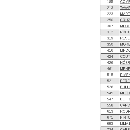
185
COMÉ
213
TAVAR
223
MART
250
CRUZ,
307
MORE
312
PINTO
319
RESE
350
MORE
416
LINDO
424
COUT
426
NÓBR
461
MENEZ
515
PIMEN
521
PEREI
526
BULHÕ
545
MELO,
547
BETT
558
CARD
613
RODR
671
PINTO
693
LIMA,
724
CABRA