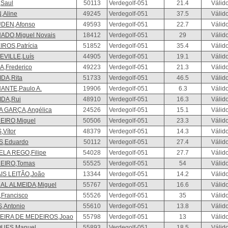
,Saul
50113
Verdegolf-051
21.4
Válid
,Aline
49245
Verdegolf-051
37.5
Válid
UDEN,Afonso
49593
Verdegolf-051
22.7
Válid
ADO,Miguel Novais
18412
Verdegolf-051
29
Válid
ROS,Patrícia
51852
Verdegolf-051
35.4
Válid
VILLE,Luís
44905
Verdegolf-051
19.1
Válid
,Frederico
49223
Verdegolf-051
21.3
Válid
DA,Rita
51733
Verdegolf-051
46.5
Válid
ANTE,Paulo A.
19906
Verdegolf-051
6.3
Válid
IDA,Rui
48910
Verdegolf-051
16.3
Válid
 GARÇA,Angélica
24526
Verdegolf-051
15.1
Válid
EIRO,Miguel
50506
Verdegolf-051
23.3
Válid
,Vítor
48379
Verdegolf-051
14.3
Válid
S,Eduardo
50112
Verdegolf-051
27.4
Válid
LA REGO,Filipe
54028
Verdegolf-051
27.7
Válid
EIRO,Tomas
55525
Verdegolf-051
54
Válid
S LEITÃO,João
13344
Verdegolf-051
14.2
Válid
AL ALMEIDA,Miguel
55767
Verdegolf-051
16.6
Válid
,Francisco
55526
Verdegolf-051
35
Válid
,Antonio
55610
Verdegolf-051
13.8
Válid
EIRA DE MEDEIROS,Joao
55798
Verdegolf-051
13
Válid
UES,Manuel
55893
Verdegolf-051
18.5
Válid