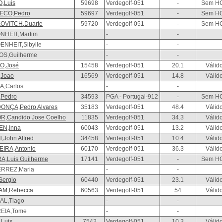
,Luis
59698
Verdegolf-051
-
Sem H
ECO,Pedro
59697
Verdegolf-051
-
Sem H
OVITCH,Duarte
59720
Verdegolf-051
-
Sem H
NHEIT,Martim
-
-
NHEIT,Sibylle
-
-
OS,Guilherme
-
-
O,José
15458
Verdegolf-051
20.1
Válid
,Joao
16569
Verdegolf-051
14.8
Válid
A,Carlos
-
-
,Pedro
34593
PGA - Portugal-912
-
Sem H
ONÇA,Pedro Alvares
35183
Verdegolf-051
48.4
Válid
R,Candido Jose Coelho
11835
Verdegolf-051
34.3
Válid
EN,Inna
60043
Verdegolf-051
13.2
Válid
,John Alfred
34458
Verdegolf-051
10.4
Válid
IRA,Antonio
60170
Verdegolf-051
36.3
Válid
,Luis Guilherme
17141
Verdegolf-051
-
Sem H
ERREZ,Maria
-
-
Sergio
60440
Verdegolf-051
23.1
Válid
AM,Rebecca
60563
Verdegolf-051
54
Válid
AL,Tiago
-
-
EIA,Tome
-
-
,Luis
7542
Verdegolf-051
10.3
Válid