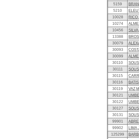
5159
BRAN
5210
ELEUT
10028
RICO,
10274
ALMEI
10456
SILVA,
13388
BROS
30079
ALEX
30093
COSTA
30099
ALMEI
30110
SOUSA
30111
SOUSA
30115
CARR
30116
BATIS
30119
VAZ,M
30121
UMBEL
30122
UMBEL
30127
SOUSA
30131
SOUSA
99901
ABREU
99902
LIMA,
125299
BARB