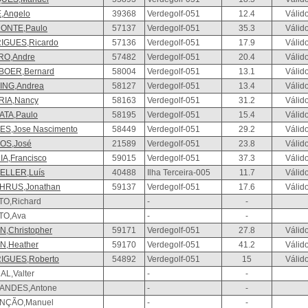
,Angelo
39368
Verdegolf-051
12.4
Válid
ONTE,Paulo
57137
Verdegolf-051
35.3
Válid
IGUES,Ricardo
57136
Verdegolf-051
17.9
Válid
RO,Andre
57482
Verdegolf-051
20.4
Válid
BOER,Bernard
58004
Verdegolf-051
13.1
Válid
ING,Andrea
58127
Verdegolf-051
13.4
Válid
RIA,Nancy
58163
Verdegolf-051
31.2
Válid
ATA,Paulo
58195
Verdegolf-051
15.4
Válid
S,Jose Nascimento
58449
Verdegolf-051
29.2
Válid
OS,José
21589
Verdegolf-051
23.8
Válid
A,Francisco
59015
Verdegolf-051
37.3
Válid
ELLER,Luís
40488
Ilha Terceira-005
11.7
Válid
HRUS,Jonathan
59137
Verdegolf-051
17.6
Válid
TO,Richard
-
-
TO,Ava
-
-
N,Christopher
59171
Verdegolf-051
27.8
Válid
N,Heather
59170
Verdegolf-051
41.2
Válid
IGUES,Roberto
54892
Verdegolf-051
15
Válid
L,Valter
-
-
ANDES,Antone
-
-
NÇÃO,Manuel
-
-