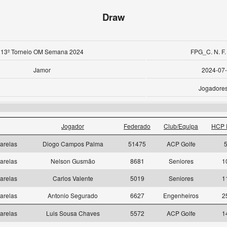
Draw
13º Torneio OM Semana 2024
FPG_C. N. F.
Jamor
2024-07
Jogadore
Jogador
Federado
Club/Equipa
HCP 
arelas
Diogo Campos Palma
51475
ACP Golfe
5
arelas
Nelson Gusmão
8681
Seniores
1
arelas
Carlos Valente
5019
Seniores
1
arelas
Antonio Segurado
6627
Engenheiros
2
arelas
Luis Sousa Chaves
5572
ACP Golfe
1