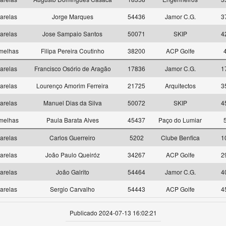
arelas
Jorge Marques
54436
Jamor C.G.
3
arelas
Jose Sampaio Santos
50071
SKIP
4
melhas
Filipa Pereira Coutinho
38200
ACP Golfe
arelas
Francisco Osório de Aragão
17836
Jamor C.G.
1
arelas
Lourenço Amorim Ferreira
21725
Arquitectos
3
arelas
Manuel Dias da Silva
50072
SKIP
4
melhas
Paula Barata Alves
45437
Paço do Lumiar
arelas
Carlos Guerreiro
5202
Clube Benfica
1
arelas
João Paulo Queiróz
34267
ACP Golfe
2
arelas
João Galrito
54464
Jamor C.G.
4
arelas
Sergio Carvalho
54443
ACP Golfe
4
Publicado 2024-07-13 16:02:21