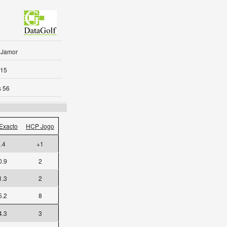
 Jamor
-15
s 56
Exacto
HCP Jogo
.4
+1
0.9
2
1.3
2
5.2
8
4.3
3