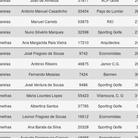
arelas
João de Almeida
31817
ACP Golfe
2
arelas
António Manuel Casadinho
33404
Paço do Lumiar
2
arelas
Manuel Carreto
53875
RIO
2
arelas
Nuno Silvério Marques
32398
Sporting Golfe
2
melhas
Ana Margarida Reis Vieira
17210
Arquitectos
2
arelas
José Fragoso de Sousa
9742
Economistas
2
arelas
António Ribeiro
46875
Jamor C.G.
2
arelas
Fernando Messias
7424
Barmen
3
arelas
José Ventura de Sousa
9486
Sporting Golfe
3
melhas
Maria Lourdes Lopes
55423
Vilamoura, C. G
3
melhas
Albertina Santos
37785
Sporting Golfe
melhas
Leonor Fragoso de Sousa
16512
Economistas
melhas
Ana Barata da Silva
20328
Sporting Golfe
arelas
Augusto Domingues Casaca
18358
Engenheiros
3