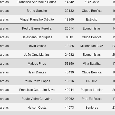
arelas
Francisco Andrade e Sousa
14542
ACP Golfe
1
arelas
Bruno Gancho
32132
Clube Benfica
1
arelas
Miguel Ramalho Ortigão
18369
Exército
1
arelas
Pedro Barros Pereira
26514
Economistas
1
arelas
Celestiano Henriques
9013
Clube Benfica
1
arelas
David Veloso
12025
Millennium BCP
2
arelas
João Cruz Martins
24982
Economistas
2
arelas
Mateus Pires
53150
Villa Batalha
1
arelas
Ryan Dantas
45439
Clube Benfica
1
arelas
Paulo Paiva Lopes
19316
CNOCA
1
arelas
Francisco Guerreiro Silva
49944
Paço do Lumiar
2
arelas
Paulo Vieira Carvalho
23062
Prof. Ed.Física
1
arelas
Nelson Costa
44573
Seniores
2