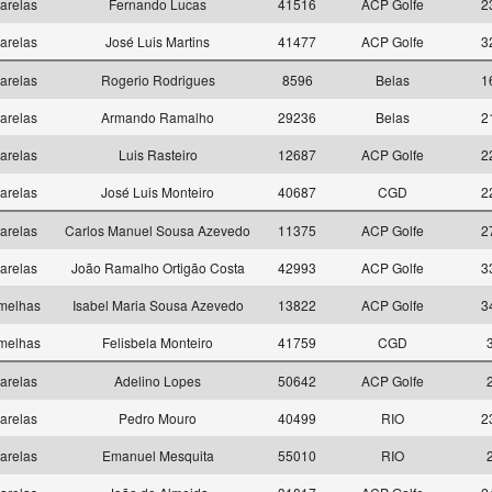
arelas
Fernando Lucas
41516
ACP Golfe
2
arelas
José Luis Martins
41477
ACP Golfe
3
arelas
Rogerio Rodrigues
8596
Belas
1
arelas
Armando Ramalho
29236
Belas
2
arelas
Luis Rasteiro
12687
ACP Golfe
2
arelas
José Luis Monteiro
40687
CGD
2
arelas
Carlos Manuel Sousa Azevedo
11375
ACP Golfe
2
arelas
João Ramalho Ortigão Costa
42993
ACP Golfe
3
melhas
Isabel Maria Sousa Azevedo
13822
ACP Golfe
3
melhas
Felisbela Monteiro
41759
CGD
arelas
Adelino Lopes
50642
ACP Golfe
arelas
Pedro Mouro
40499
RIO
2
arelas
Emanuel Mesquita
55010
RIO