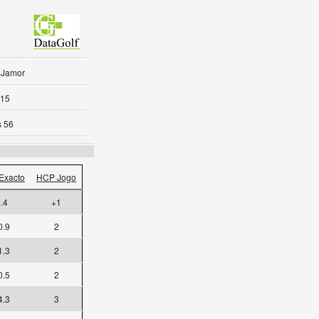
 Jamor
-15
s 56
Exacto
HCP Jogo
.4
+1
0.9
2
1.3
2
0.5
2
4.3
3