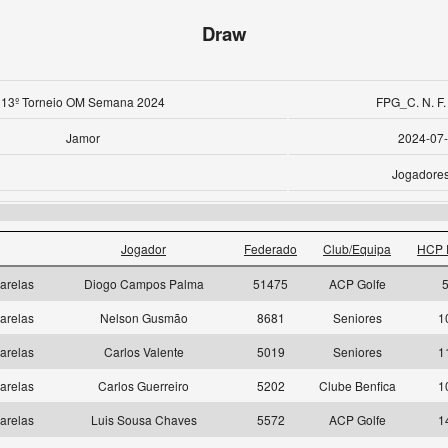
Draw
13º Torneio OM Semana 2024
FPG_C. N. F.
Jamor
2024-07
Jogadore
Jogador
Federado
Club/Equipa
HCP 
arelas
Diogo Campos Palma
51475
ACP Golfe
5
arelas
Nelson Gusmão
8681
Seniores
1
arelas
Carlos Valente
5019
Seniores
1
arelas
Carlos Guerreiro
5202
Clube Benfica
1
arelas
Luis Sousa Chaves
5572
ACP Golfe
1