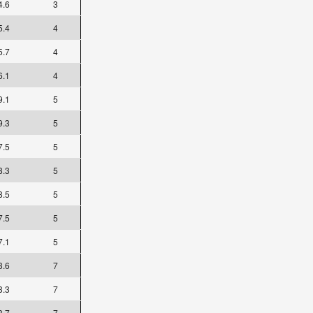
4.6
3
5.4
4
5.7
4
6.1
4
9.1
5
9.3
5
7.5
5
8.3
5
8.5
5
7.5
5
7.1
5
3.6
7
3.3
7
3.7
7