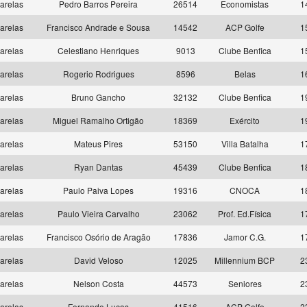
arelas
Pedro Barros Pereira
26514
Economistas
1
arelas
Francisco Andrade e Sousa
14542
ACP Golfe
1
arelas
Celestiano Henriques
9013
Clube Benfica
1
arelas
Rogerio Rodrigues
8596
Belas
1
arelas
Bruno Gancho
32132
Clube Benfica
1
arelas
Miguel Ramalho Ortigão
18369
Exército
1
arelas
Mateus Pires
53150
Villa Batalha
1
arelas
Ryan Dantas
45439
Clube Benfica
1
arelas
Paulo Paiva Lopes
19316
CNOCA
1
arelas
Paulo Vieira Carvalho
23062
Prof. Ed.Física
1
arelas
Francisco Osório de Aragão
17836
Jamor C.G.
1
arelas
David Veloso
12025
Millennium BCP
2
arelas
Nelson Costa
44573
Seniores
2
arelas
Fernando Lucas
41516
ACP Golfe
2