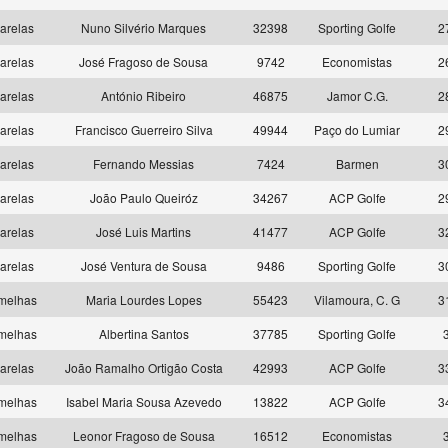
arelas
Nuno Silvério Marques
32398
Sporting Golfe
2
arelas
José Fragoso de Sousa
9742
Economistas
2
arelas
António Ribeiro
46875
Jamor C.G.
2
arelas
Francisco Guerreiro Silva
49944
Paço do Lumiar
2
arelas
Fernando Messias
7424
Barmen
3
arelas
João Paulo Queiróz
34267
ACP Golfe
2
arelas
José Luis Martins
41477
ACP Golfe
3
arelas
José Ventura de Sousa
9486
Sporting Golfe
3
melhas
Maria Lourdes Lopes
55423
Vilamoura, C. G
3
melhas
Albertina Santos
37785
Sporting Golfe
arelas
João Ramalho Ortigão Costa
42993
ACP Golfe
3
melhas
Isabel Maria Sousa Azevedo
13822
ACP Golfe
3
melhas
Leonor Fragoso de Sousa
16512
Economistas