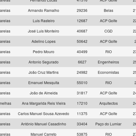
arelas
Armando Ramalho
29236
Belas
2
arelas
Luis Rasteiro
12687
ACP Golfe
2
arelas
José Luis Monteiro
40687
CGD
2
arelas
Adelino Lopes
50642
ACP Golfe
arelas
Pedro Mouro
40499
RIO
2
arelas
Antonio Segurado
6627
Engenheiros
2
arelas
João Cruz Martins
24982
Economistas
2
arelas
Emanuel Mesquita
55010
RIO
arelas
João de Almeida
31817
ACP Golfe
2
melhas
Ana Margarida Reis Vieira
17210
Arquitectos
2
arelas
Carlos Manuel Sousa Azevedo
11375
ACP Golfe
2
arelas
António Manuel Casadinho
33404
Paço do Lumiar
2
arelas
Manuel Carreto
53875
RIO
2