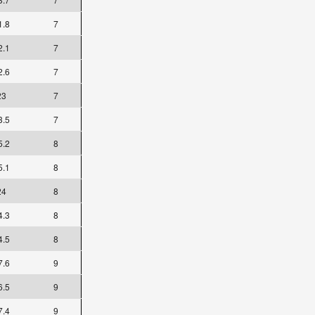
1.8
7
2.1
7
2.6
7
23
7
3.5
7
5.2
8
5.1
8
24
8
4.3
8
4.5
8
7.6
9
6.5
9
7.4
9