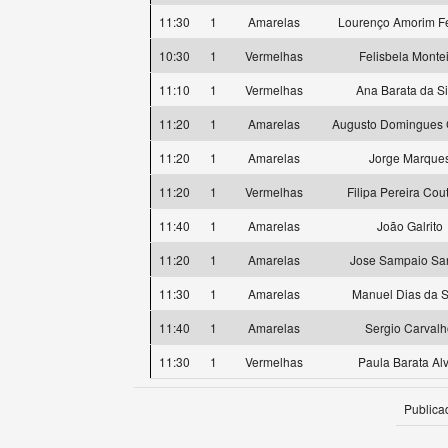
11:30
1
Amarelas
Lourenço Amorim Fe
10:30
1
Vermelhas
Felisbela Monte
11:10
1
Vermelhas
Ana Barata da Si
11:20
1
Amarelas
Augusto Domingues
11:20
1
Amarelas
Jorge Marque
11:20
1
Vermelhas
Filipa Pereira Cou
11:40
1
Amarelas
João Galrito
11:20
1
Amarelas
Jose Sampaio Sa
11:30
1
Amarelas
Manuel Dias da S
11:40
1
Amarelas
Sergio Carval
11:30
1
Vermelhas
Paula Barata Al
Publica