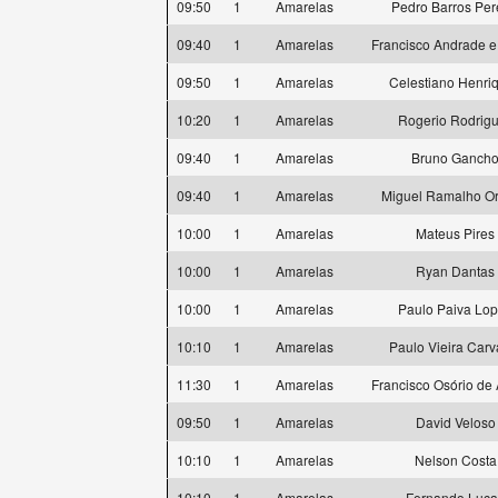
09:50
1
Amarelas
Pedro Barros Per
09:40
1
Amarelas
Francisco Andrade 
09:50
1
Amarelas
Celestiano Henri
10:20
1
Amarelas
Rogerio Rodrig
09:40
1
Amarelas
Bruno Ganch
09:40
1
Amarelas
Miguel Ramalho Or
10:00
1
Amarelas
Mateus Pires
10:00
1
Amarelas
Ryan Dantas
10:00
1
Amarelas
Paulo Paiva Lo
10:10
1
Amarelas
Paulo Vieira Carv
11:30
1
Amarelas
Francisco Osório de
09:50
1
Amarelas
David Veloso
10:10
1
Amarelas
Nelson Costa
10:10
1
Amarelas
Fernando Luca