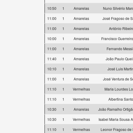
10:50
1
Amarelas
Nuno Silvério Ma
11:00
1
Amarelas
José Fragoso de 
11:00
1
Amarelas
António Ribeir
10:00
1
Amarelas
Francisco Guerreiro
11:00
1
Amarelas
Fernando Messi
11:40
1
Amarelas
João Paulo Quei
10:10
1
Amarelas
José Luis Marti
11:00
1
Amarelas
José Ventura de 
11:10
1
Vermelhas
Maria Lourdes L
11:10
1
Vermelhas
Albertina Sant
10:30
1
Amarelas
João Ramalho Ortigã
10:30
1
Vermelhas
Isabel Maria Sousa 
11:10
1
Vermelhas
Leonor Fragoso de