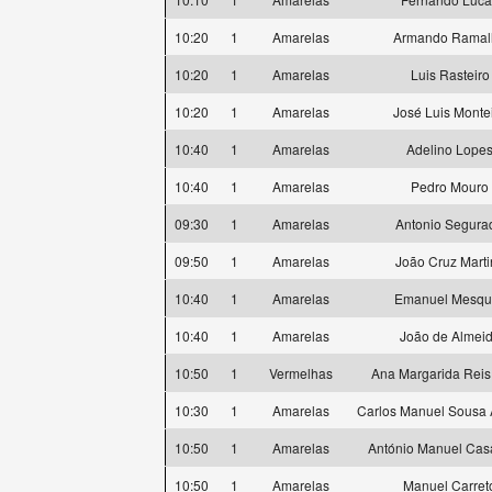
10:20
1
Amarelas
Armando Ramal
10:20
1
Amarelas
Luis Rasteiro
10:20
1
Amarelas
José Luis Monte
10:40
1
Amarelas
Adelino Lope
10:40
1
Amarelas
Pedro Mouro
09:30
1
Amarelas
Antonio Segura
09:50
1
Amarelas
João Cruz Marti
10:40
1
Amarelas
Emanuel Mesqui
10:40
1
Amarelas
João de Almei
10:50
1
Vermelhas
Ana Margarida Reis 
10:30
1
Amarelas
Carlos Manuel Sousa
10:50
1
Amarelas
António Manuel Cas
10:50
1
Amarelas
Manuel Carret