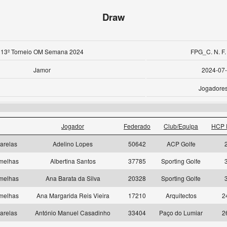
Draw
13º Torneio OM Semana 2024
FPG_C. N. F.
Jamor
2024-07
Jogadore
Jogador
Federado
Club/Equipa
HCP 
arelas
Adelino Lopes
50642
ACP Golfe
melhas
Albertina Santos
37785
Sporting Golfe
melhas
Ana Barata da Silva
20328
Sporting Golfe
melhas
Ana Margarida Reis Vieira
17210
Arquitectos
2
arelas
António Manuel Casadinho
33404
Paço do Lumiar
2