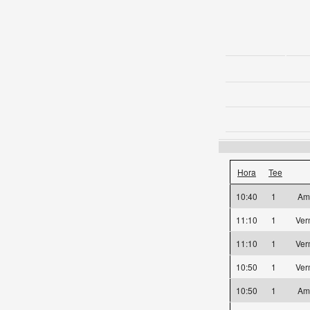
Hora
Tee
10:40
1
Am
11:10
1
Ver
11:10
1
Ver
10:50
1
Ver
10:50
1
Am