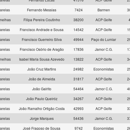
arelas
Fernando Messias
7424
Barmen
3
melhas
Filipa Pereira Coutinho
38200
ACP Golfe
arelas
Francisco Andrade e Sousa
14542
ACP Golfe
1
arelas
Francisco Guerreiro Silva
49944
Paço do Lumiar
2
arelas
Francisco Osório de Aragão
17836
Jamor C.G.
1
melhas
Isabel Maria Sousa Azevedo
13822
ACP Golfe
3
arelas
João Cruz Martins
24982
Economistas
2
arelas
João de Almeida
31817
ACP Golfe
2
arelas
João Galrito
54464
Jamor C.G.
4
arelas
João Paulo Queiróz
34267
ACP Golfe
2
arelas
João Ramalho Ortigão Costa
42993
ACP Golfe
3
arelas
Jorge Marques
54436
Jamor C.G.
3
arelas
José Fragoso de Sousa
9742
Economistas
2