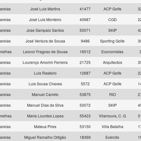
arelas
José Luis Martins
41477
ACP Golfe
3
arelas
José Luis Monteiro
40687
CGD
2
arelas
Jose Sampaio Santos
50071
SKIP
4
arelas
José Ventura de Sousa
9486
Sporting Golfe
3
melhas
Leonor Fragoso de Sousa
16512
Economistas
arelas
Lourenço Amorim Ferreira
21725
Arquitectos
3
arelas
Luis Rasteiro
12687
ACP Golfe
2
arelas
Luis Sousa Chaves
5572
ACP Golfe
1
arelas
Manuel Carreto
53875
RIO
2
arelas
Manuel Dias da Silva
50072
SKIP
4
melhas
Maria Lourdes Lopes
55423
Vilamoura, C. G
3
arelas
Mateus Pires
53150
Villa Batalha
1
arelas
Miguel Ramalho Ortigão
18369
Exército
1