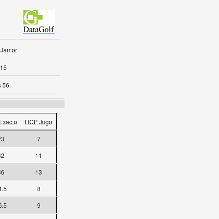
 Jamor
-15
s 56
Exacto
HCP Jogo
23
7
32
11
36
13
4.5
8
6.5
9