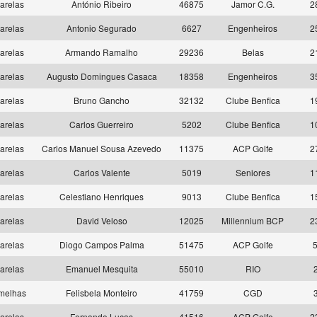
arelas
António Ribeiro
46875
Jamor C.G.
2
arelas
Antonio Segurado
6627
Engenheiros
2
arelas
Armando Ramalho
29236
Belas
2
arelas
Augusto Domingues Casaca
18358
Engenheiros
3
arelas
Bruno Gancho
32132
Clube Benfica
1
arelas
Carlos Guerreiro
5202
Clube Benfica
1
arelas
Carlos Manuel Sousa Azevedo
11375
ACP Golfe
2
arelas
Carlos Valente
5019
Seniores
1
arelas
Celestiano Henriques
9013
Clube Benfica
1
arelas
David Veloso
12025
Millennium BCP
2
arelas
Diogo Campos Palma
51475
ACP Golfe
5
arelas
Emanuel Mesquita
55010
RIO
melhas
Felisbela Monteiro
41759
CGD
arelas
Fernando Lucas
41516
ACP Golfe
2