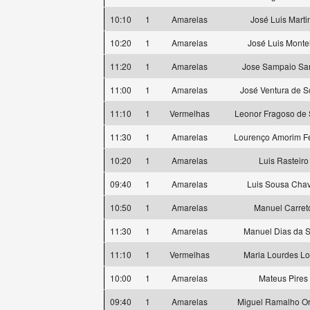
10:10
1
Amarelas
José Luis Marti
10:20
1
Amarelas
José Luis Monte
11:20
1
Amarelas
Jose Sampaio Sa
11:00
1
Amarelas
José Ventura de 
11:10
1
Vermelhas
Leonor Fragoso de
11:30
1
Amarelas
Lourenço Amorim Fe
10:20
1
Amarelas
Luis Rasteiro
09:40
1
Amarelas
Luis Sousa Cha
10:50
1
Amarelas
Manuel Carret
11:30
1
Amarelas
Manuel Dias da S
11:10
1
Vermelhas
Maria Lourdes L
10:00
1
Amarelas
Mateus Pires
09:40
1
Amarelas
Miguel Ramalho Or