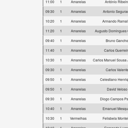
11:00
1
Amarelas
António Ribeir
09:30
1
Amarelas
Antonio Segura
10:20
1
Amarelas
Armando Ramal
11:20
1
Amarelas
Augusto Domingues
09:40
1
Amarelas
Bruno Ganch
11:40
1
Amarelas
Carlos Guerrei
10:30
1
Amarelas
Carlos Manuel Sousa
09:30
1
Amarelas
Carlos Valent
09:50
1
Amarelas
Celestiano Henri
09:50
1
Amarelas
David Veloso
09:30
1
Amarelas
Diogo Campos P
10:40
1
Amarelas
Emanuel Mesqui
10:30
1
Vermelhas
Felisbela Monte
10:10
1
Amarelas
Fernando Luca