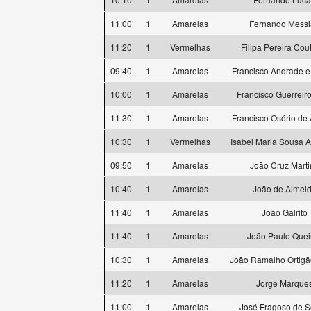
11:00
1
Amarelas
Fernando Messi
11:20
1
Vermelhas
Filipa Pereira Cou
09:40
1
Amarelas
Francisco Andrade 
10:00
1
Amarelas
Francisco Guerreiro
11:30
1
Amarelas
Francisco Osório de
10:30
1
Vermelhas
Isabel Maria Sousa 
09:50
1
Amarelas
João Cruz Marti
10:40
1
Amarelas
João de Almei
11:40
1
Amarelas
João Galrito
11:40
1
Amarelas
João Paulo Quei
10:30
1
Amarelas
João Ramalho Ortigã
11:20
1
Amarelas
Jorge Marque
11:00
1
Amarelas
José Fragoso de 