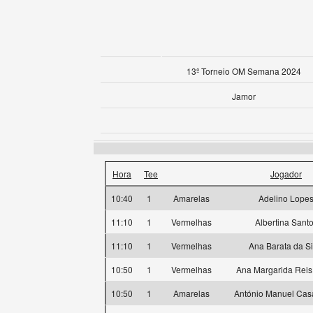
13º Torneio OM Semana 2024
Jamor
Hora
Tee
Jogador
10:40
1
Amarelas
Adelino Lope
11:10
1
Vermelhas
Albertina Sant
11:10
1
Vermelhas
Ana Barata da Si
10:50
1
Vermelhas
Ana Margarida Reis 
10:50
1
Amarelas
António Manuel Cas