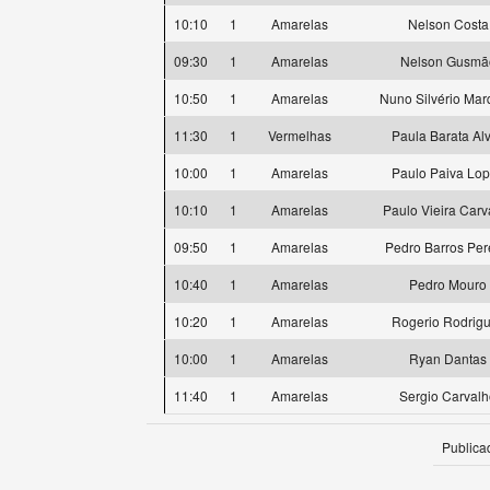
10:10
1
Amarelas
Nelson Costa
09:30
1
Amarelas
Nelson Gusmã
10:50
1
Amarelas
Nuno Silvério Ma
11:30
1
Vermelhas
Paula Barata Al
10:00
1
Amarelas
Paulo Paiva Lo
10:10
1
Amarelas
Paulo Vieira Carv
09:50
1
Amarelas
Pedro Barros Per
10:40
1
Amarelas
Pedro Mouro
10:20
1
Amarelas
Rogerio Rodrig
10:00
1
Amarelas
Ryan Dantas
11:40
1
Amarelas
Sergio Carval
Publica