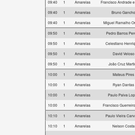
09:40
1
Amarelas
Francisco Andrade 
09:40
1
Amarelas
Bruno Ganch
09:40
1
Amarelas
Miguel Ramalho Or
09:50
1
Amarelas
Pedro Barros Per
09:50
1
Amarelas
Celestiano Henri
09:50
1
Amarelas
David Veloso
09:50
1
Amarelas
João Cruz Marti
10:00
1
Amarelas
Mateus Pires
10:00
1
Amarelas
Ryan Dantas
10:00
1
Amarelas
Paulo Paiva Lo
10:00
1
Amarelas
Francisco Guerreiro
10:10
1
Amarelas
Paulo Vieira Carv
10:10
1
Amarelas
Nelson Costa