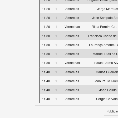
11:20
1
Amarelas
Jorge Marque
11:20
1
Amarelas
Jose Sampaio Sa
11:20
1
Vermelhas
Filipa Pereira Cou
11:30
1
Amarelas
Francisco Osório de
11:30
1
Amarelas
Lourenço Amorim Fe
11:30
1
Amarelas
Manuel Dias da S
11:30
1
Vermelhas
Paula Barata Al
11:40
1
Amarelas
Carlos Guerrei
11:40
1
Amarelas
João Paulo Quei
11:40
1
Amarelas
João Galrito
11:40
1
Amarelas
Sergio Carval
Publica