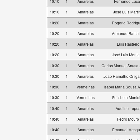
10:10
1
Amarelas
Fernando Luca
10:10
1
Amarelas
José Luis Marti
10:20
1
Amarelas
Rogerio Rodrig
10:20
1
Amarelas
Armando Ramal
10:20
1
Amarelas
Luis Rasteiro
10:20
1
Amarelas
José Luis Monte
10:30
1
Amarelas
Carlos Manuel Sousa
10:30
1
Amarelas
João Ramalho Ortigã
10:30
1
Vermelhas
Isabel Maria Sousa 
10:30
1
Vermelhas
Felisbela Monte
10:40
1
Amarelas
Adelino Lope
10:40
1
Amarelas
Pedro Mouro
10:40
1
Amarelas
Emanuel Mesqui