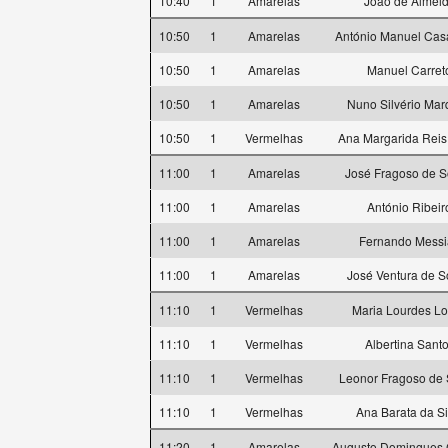
10:40
1
Amarelas
João de Almei
10:50
1
Amarelas
António Manuel Cas
10:50
1
Amarelas
Manuel Carret
10:50
1
Amarelas
Nuno Silvério Ma
10:50
1
Vermelhas
Ana Margarida Reis 
11:00
1
Amarelas
José Fragoso de 
11:00
1
Amarelas
António Ribeir
11:00
1
Amarelas
Fernando Messi
11:00
1
Amarelas
José Ventura de 
11:10
1
Vermelhas
Maria Lourdes L
11:10
1
Vermelhas
Albertina Sant
11:10
1
Vermelhas
Leonor Fragoso de
11:10
1
Vermelhas
Ana Barata da Si
11:20
1
Amarelas
Augusto Domingues