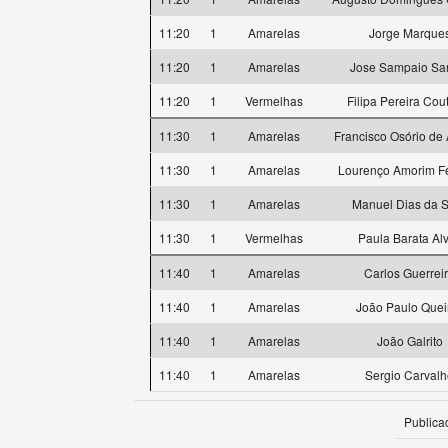
11:20
1
Amarelas
Jorge Marque
11:20
1
Amarelas
Jose Sampaio Sa
11:20
1
Vermelhas
Filipa Pereira Cou
11:30
1
Amarelas
Francisco Osório de
11:30
1
Amarelas
Lourenço Amorim Fe
11:30
1
Amarelas
Manuel Dias da S
11:30
1
Vermelhas
Paula Barata Al
11:40
1
Amarelas
Carlos Guerrei
11:40
1
Amarelas
João Paulo Quei
11:40
1
Amarelas
João Galrito
11:40
1
Amarelas
Sergio Carval
Publica