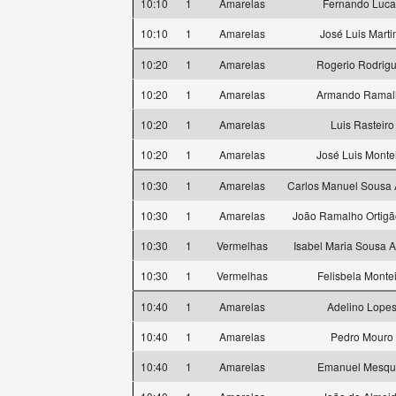
10:10
1
Amarelas
Fernando Luca
10:10
1
Amarelas
José Luis Marti
10:20
1
Amarelas
Rogerio Rodrig
10:20
1
Amarelas
Armando Ramal
10:20
1
Amarelas
Luis Rasteiro
10:20
1
Amarelas
José Luis Monte
10:30
1
Amarelas
Carlos Manuel Sousa
10:30
1
Amarelas
João Ramalho Ortigã
10:30
1
Vermelhas
Isabel Maria Sousa 
10:30
1
Vermelhas
Felisbela Monte
10:40
1
Amarelas
Adelino Lope
10:40
1
Amarelas
Pedro Mouro
10:40
1
Amarelas
Emanuel Mesqui