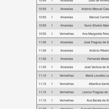
10:40
1
Amarelas
João de Almei
10:50
1
Amarelas
António Manuel Cas
10:50
1
Amarelas
Manuel Carret
10:50
1
Amarelas
Nuno Silvério Ma
10:50
1
Vermelhas
Ana Margarida Reis 
11:00
1
Amarelas
José Fragoso de 
11:00
1
Amarelas
António Ribeir
11:00
1
Amarelas
Fernando Messi
11:00
1
Amarelas
José Ventura de 
11:10
1
Vermelhas
Maria Lourdes L
11:10
1
Vermelhas
Albertina Sant
11:10
1
Vermelhas
Leonor Fragoso de
11:10
1
Vermelhas
Ana Barata da Si
11:20
1
Amarelas
Augusto Domingues