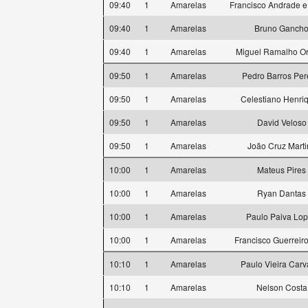
09:40
1
Amarelas
Francisco Andrade 
09:40
1
Amarelas
Bruno Ganch
09:40
1
Amarelas
Miguel Ramalho Or
09:50
1
Amarelas
Pedro Barros Per
09:50
1
Amarelas
Celestiano Henri
09:50
1
Amarelas
David Veloso
09:50
1
Amarelas
João Cruz Marti
10:00
1
Amarelas
Mateus Pires
10:00
1
Amarelas
Ryan Dantas
10:00
1
Amarelas
Paulo Paiva Lo
10:00
1
Amarelas
Francisco Guerreiro
10:10
1
Amarelas
Paulo Vieira Carv
10:10
1
Amarelas
Nelson Costa