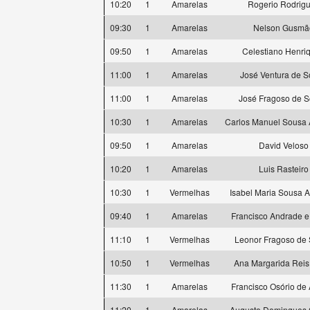
10:20
1
Amarelas
Rogerio Rodrig
09:30
1
Amarelas
Nelson Gusmã
09:50
1
Amarelas
Celestiano Henri
11:00
1
Amarelas
José Ventura de 
11:00
1
Amarelas
José Fragoso de 
10:30
1
Amarelas
Carlos Manuel Sousa
09:50
1
Amarelas
David Veloso
10:20
1
Amarelas
Luis Rasteiro
10:30
1
Vermelhas
Isabel Maria Sousa 
09:40
1
Amarelas
Francisco Andrade 
11:10
1
Vermelhas
Leonor Fragoso de
10:50
1
Vermelhas
Ana Margarida Reis 
11:30
1
Amarelas
Francisco Osório de
11:20
1
Amarelas
Augusto Domingues