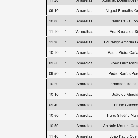
09:40
1
Amarelas
Miguel Ramalho Or
10:00
1
Amarelas
Paulo Paiva Lo
11:10
1
Vermelhas
Ana Barata da Si
11:30
1
Amarelas
Lourenço Amorim Fe
10:10
1
Amarelas
Paulo Vieira Carv
09:50
1
Amarelas
João Cruz Marti
09:50
1
Amarelas
Pedro Barros Per
10:20
1
Amarelas
Armando Ramal
10:40
1
Amarelas
João de Almei
09:40
1
Amarelas
Bruno Ganch
10:50
1
Amarelas
Nuno Silvério Ma
10:50
1
Amarelas
António Manuel Cas
11:40
1
Amarelas
João Paulo Quei