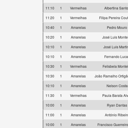
11:10
1
Vermelhas
Albertina Sant
11:20
1
Vermelhas
Filipa Pereira Cou
10:40
1
Amarelas
Pedro Mouro
10:20
1
Amarelas
José Luis Monte
10:10
1
Amarelas
José Luis Marti
10:10
1
Amarelas
Fernando Luca
10:30
1
Vermelhas
Felisbela Monte
10:30
1
Amarelas
João Ramalho Ortigã
10:10
1
Amarelas
Nelson Costa
11:30
1
Vermelhas
Paula Barata Al
10:00
1
Amarelas
Ryan Dantas
11:00
1
Amarelas
António Ribeir
10:00
1
Amarelas
Francisco Guerreiro