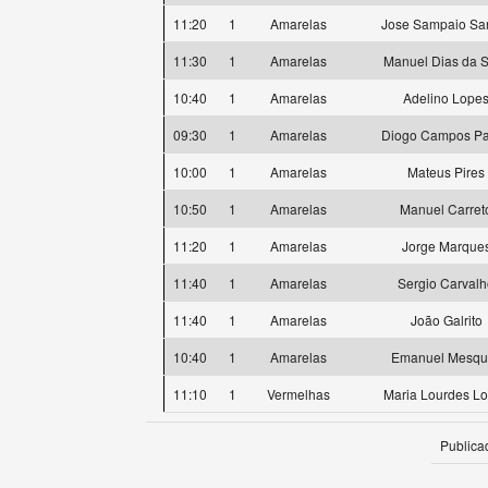
11:20
1
Amarelas
Jose Sampaio Sa
11:30
1
Amarelas
Manuel Dias da S
10:40
1
Amarelas
Adelino Lope
09:30
1
Amarelas
Diogo Campos P
10:00
1
Amarelas
Mateus Pires
10:50
1
Amarelas
Manuel Carret
11:20
1
Amarelas
Jorge Marque
11:40
1
Amarelas
Sergio Carval
11:40
1
Amarelas
João Galrito
10:40
1
Amarelas
Emanuel Mesqui
11:10
1
Vermelhas
Maria Lourdes L
Publica