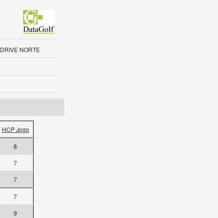
 - DRIVE NORTE
HCP Jogo
8
7
7
7
9