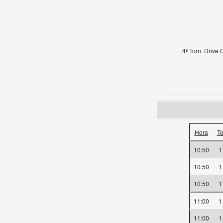
4º Torn. Drive
Hora
T
10:50
10:50
10:50
11:00
11:00