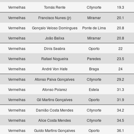
1
Vermelhas
Tomás Rente
Citynorte
19.3
1
Vermelhas
Francisco Nunes (jr)
Miramar
20.1
1
Vermelhas
Gonçalo Veloso Domingues
Ponte de Lima
20.8
1
Vermelhas
João Balixa
Miramar
20.8
1
Vermelhas
Dinis Seabra
Oporto
22
1
Vermelhas
Rafael Nogueira
Paredes
23.5
1
Vermelhas
André Von Hafe
Braga
24
1
Vermelhas
Afonso Paiva Gonçalves
Citynorte
29.2
1
Vermelhas
Afonso Poiarez
Estela
31.3
1
Vermelhas
Gil Martins Gonçalves
Oporto
31.9
1
Vermelhas
Damião Costa Mendes
Citynorte
34.2
1
Vermelhas
Alice Costa Mendes
Citynorte
34.5
1
Vermelhas
Guido Martins Gonçalves
Oporto
36.1