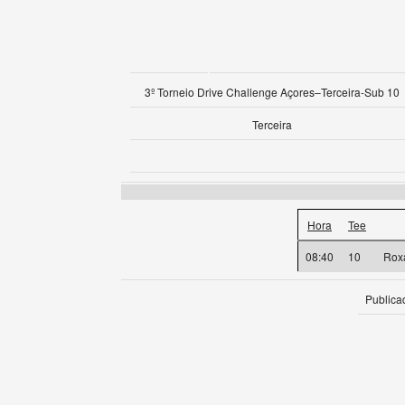
3º Torneio Drive Challenge Açores–Terceira-Sub 10
Terceira
Hora
Tee
08:40
10
Rox
Publica