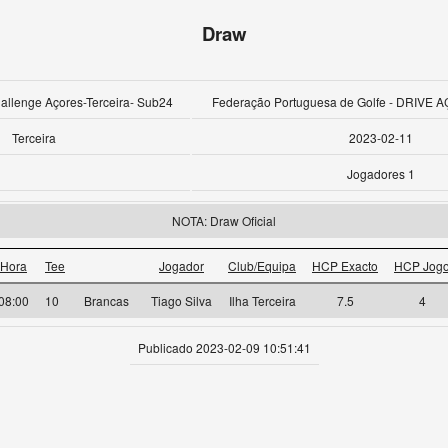
Draw
hallenge Açores-Terceira- Sub24
Federação Portuguesa de Golfe - DRIV
Terceira
2023-02-11
Jogadores 1
NOTA: Draw Oficial
Hora
Tee
Jogador
Club/Equipa
HCP Exacto
HCP Jog
08:00
10
Brancas
Tiago Silva
Ilha Terceira
7.5
4
Publicado 2023-02-09 10:51:41