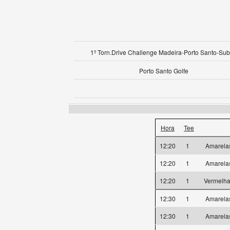
1º Torn.Drive Challenge Madeira-Porto Santo-Su
Porto Santo Golfe
Hora
Tee
12:20
1
Amarel
12:20
1
Amarel
12:20
1
Vermelh
12:30
1
Amarel
12:30
1
Amarel